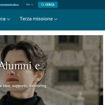
amministrativo
CERCA
ITA
Cambia
lingua
rca
Terza missione
 Alumni e
a europea
cere
Normale Superiore.
 Cavalieri.
e e idee, supporto, mentoring