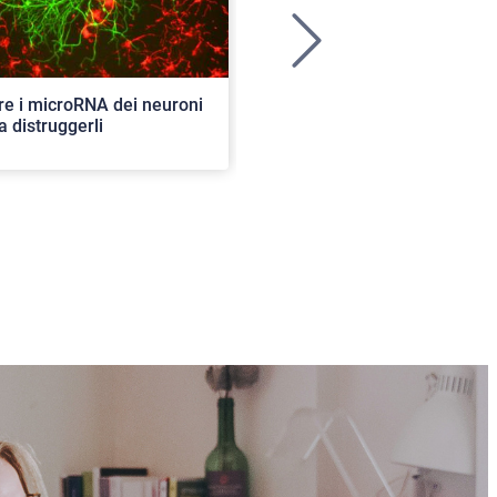
>
re i microRNA dei neuroni
Ancora aperte le iscrizioni per
a distruggerli
concorso di ammissione al c
ordinario. 82 i posti disponibil