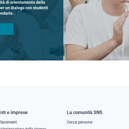
vità di orientamento della
per un dialogo con studenti
ondarie.
Enti e imprese
La comunità SNS
Footer
Footer
Placement
Cerca persone
alorizzazione della ricerca