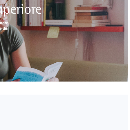
periore
uadro
e dei