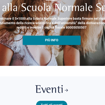
alla Scuola Normale Su
estinare il 5×1000 alla Scuola Normale Superiore basta firmare nel riq
nziamento della ricerca scientifica e dell’università” della dichiarazion
redditi e inserire il codice fiscale 80005050507
PIÙ INFO
Eventi