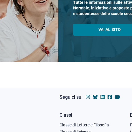
Tutte le informazioni sulle atti
Normale, iniziative e proposte 
e studentesse delle scuole sec
VAI AL SITO
Seguici su
Classi
Footer
Classe di Lettere e Filosofia
Classe di Scienze
V