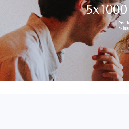
5x1000 
Per d
“Fina