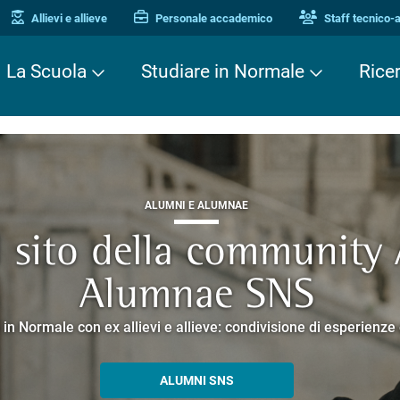
Allievi e allieve
Personale accademico
Staff tecnico-
La Scuola
Studiare in Normale
Rice
ALUMNI E ALUMNAE
TERZA MISSIONE
TERZA MISSIONE
il sito della community
EUROPEAN UNIVERSITIES
ei Cavalieri. Una stori
 Enne. Piacere di conos
Alumnae SNS
o che racconta la ricerca e la cultura promosse dalla Scuola 
corsi guidati negli edifici storici che si affacciano su Piazza dei
 in Normale con ex allievi e allieve: condivisione di esperienz
SCOPRI EELISA
PERCORSI E PRENOTAZIONI
ALLA ENNE
ALUMNI SNS