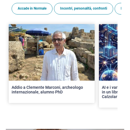
Accade in Normale
Incontri, personalità, confronti
Premi
>
Addio a Clemente Marconi, archeologo
AI e i vantaggi 
internazionale, alumno PhD
in un libro con 
Calzolari