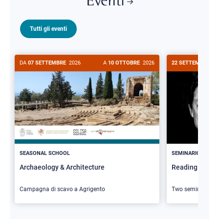
Eventi
Tutti gli eventi
DA
07 SETTEMBRE
2026
A
10 OTTOBRE
2026
22 SETTEMBRE
20
>
SEASONAL SCHOOL
SEMINARIO
Archaeology & Architecture
Reading Butler
Campagna di scavo a Agrigento
Two seminars