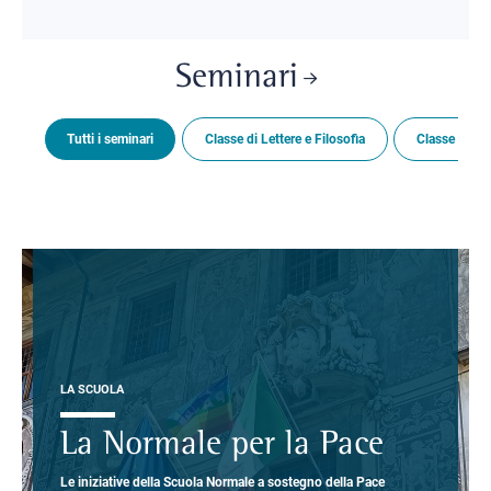
Seminari
Tutti i seminari
Classe di Lettere e Filosofia
Classe di Sc
LA SCUOLA
La Normale per la Pace
Le iniziative della Scuola Normale a sostegno della Pace