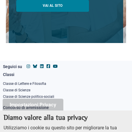
VAI AL SITO
Seguici su
Classi
Footer
column
Classe di Lettere e Filosofia
Classe di Scienze
1
Classe di Scienze politico-sociali
Impostazioni Privacy
Concorso di ammissione
Corso ordinario
Diamo valore alla tua privacy
PhD
Utilizziamo i cookie su questo sito per migliorare la tua