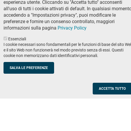
esperienza utente. Cliccando su "Accetta tutto" acconsenti
Ricerca
all'uso di tutti i cookie attivati di default. In qualsiasi momento
IRIS - Archivio della ricerca
accedendo a "Impostazioni privacy", puoi modificare le
preferenze e fornire un consenso controllato, maggiori
Didattica
informazioni sulla pagina
Privacy Policy
Offerta didattica
Essenziali
I cookie necessari sono fondamentali per le funzioni di base del sito We
Enti e imprese
Footer
e il sito Web non funzionerà nel modo previsto senza di essi. Questi
cookie non memorizzano dati identificativi personali.
column
Placement
Valorizzazione della ricerca
2
SALVA LE PREFERENZE
Scuole
Corsi di aggiornamento per insegnanti
ACCETTA TUTTO
Utilities
Servizi informatici di ateneo
Modulistica
Protocollo