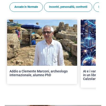
Accade in Normale
Incontri, personalità, confronti
Premi
>
Addio a Clemente Marconi, archeologo
AI e i vantaggi 
internazionale, alumno PhD
in un libro con 
Calzolari