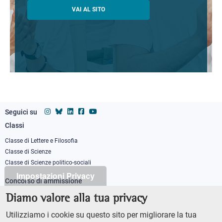
VAI AL SITO
Seguici su
Classi
Footer
column
Classe di Lettere e Filosofia
Classe di Scienze
1
Classe di Scienze politico-sociali
Impostazioni Privacy
Concorso di ammissione
Corso ordinario
Diamo valore alla tua privacy
PhD
Utilizziamo i cookie su questo sito per migliorare la tua