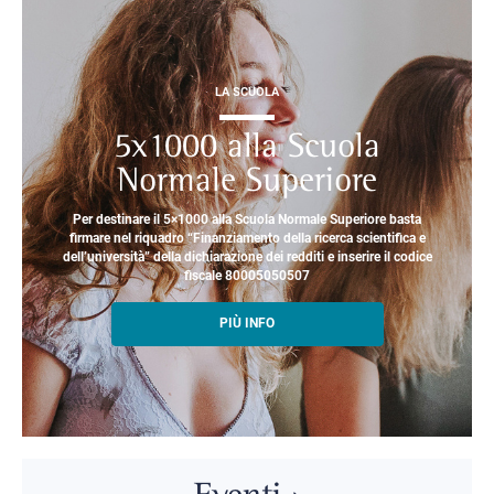
LA SCUOLA
5x1000 alla Scuola
Normale Superiore
Per destinare il 5×1000 alla Scuola Normale Superiore basta
firmare nel riquadro “Finanziamento della ricerca scientifica e
dell’università” della dichiarazione dei redditi e inserire il codice
fiscale 80005050507
PIÙ INFO