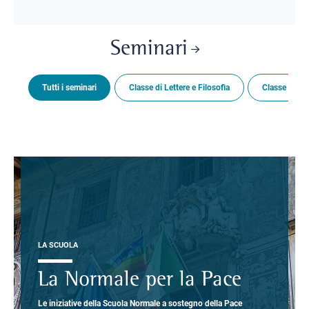
Seminari
Tutti i seminari
Classe di Lettere e Filosofia
Classe di Sc
LA SCUOLA
La Normale per la Pace
Le iniziative della Scuola Normale a sostegno della Pace