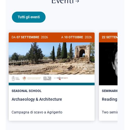
Eventi
Tutti gli eventi
DA
07 SETTEMBRE
2026
A
10 OTTOBRE
2026
22 SETTEMBRE
20
>
SEASONAL SCHOOL
SEMINARIO
Archaeology & Architecture
Reading Butler
Campagna di scavo a Agrigento
Two seminars