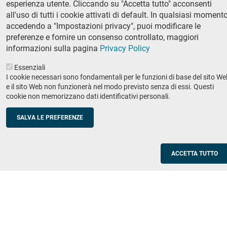
esperienza utente. Cliccando su "Accetta tutto" acconsenti
Ricerca
all'uso di tutti i cookie attivati di default. In qualsiasi momento
IRIS - Archivio della ricerca
accedendo a "Impostazioni privacy", puoi modificare le
preferenze e fornire un consenso controllato, maggiori
Didattica
informazioni sulla pagina
Privacy Policy
Offerta didattica
Essenziali
I cookie necessari sono fondamentali per le funzioni di base del sito We
Enti e imprese
Footer
e il sito Web non funzionerà nel modo previsto senza di essi. Questi
cookie non memorizzano dati identificativi personali.
column
Placement
Valorizzazione della ricerca
2
SALVA LE PREFERENZE
Scuole
Corsi di aggiornamento per insegnanti
ACCETTA TUTTO
Utilities
Servizi informatici di ateneo
Modulistica
Protocollo