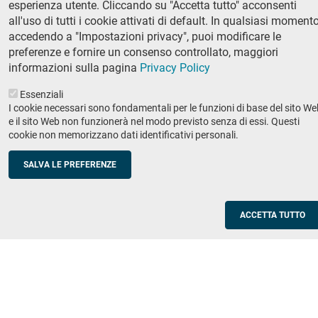
esperienza utente. Cliccando su "Accetta tutto" acconsenti
Ricerca
all'uso di tutti i cookie attivati di default. In qualsiasi momento
IRIS - Archivio della ricerca
accedendo a "Impostazioni privacy", puoi modificare le
preferenze e fornire un consenso controllato, maggiori
Didattica
informazioni sulla pagina
Privacy Policy
Offerta didattica
Essenziali
I cookie necessari sono fondamentali per le funzioni di base del sito We
Enti e imprese
Footer
e il sito Web non funzionerà nel modo previsto senza di essi. Questi
cookie non memorizzano dati identificativi personali.
column
Placement
Valorizzazione della ricerca
2
SALVA LE PREFERENZE
Scuole
Corsi di aggiornamento per insegnanti
ACCETTA TUTTO
Utilities
Servizi informatici di ateneo
Modulistica
Protocollo