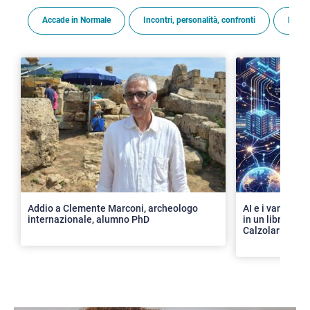
Accade in Normale
Incontri, personalità, confronti
Premi
>
Addio a Clemente Marconi, archeologo
AI e i vantaggi 
internazionale, alumno PhD
in un libro con 
Calzolari