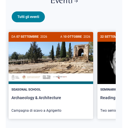
Eventi
Tutti gli eventi
DA
07 SETTEMBRE
2026
A
10 OTTOBRE
2026
22 SETTEMBRE
20
>
SEASONAL SCHOOL
SEMINARIO
Archaeology & Architecture
Reading Butler
Campagna di scavo a Agrigento
Two seminars