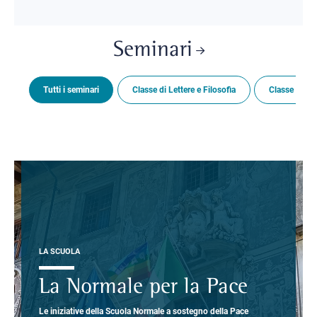
Seminari
Tutti i seminari
Classe di Lettere e Filosofia
Classe di Sc
LA SCUOLA
La Normale per la Pace
Le iniziative della Scuola Normale a sostegno della Pace