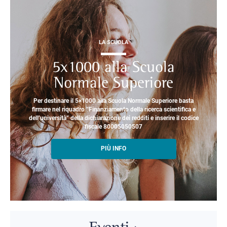
LA SCUOLA
5x1000 alla Scuola
Normale Superiore
Per destinare il 5×1000 alla Scuola Normale Superiore basta
firmare nel riquadro “Finanziamento della ricerca scientifica e
dell’università” della dichiarazione dei redditi e inserire il codice
fiscale 80005050507
PIÙ INFO