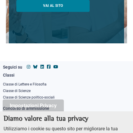
VAI AL SITO
Seguici su
Classi
Footer
column
Classe di Lettere e Filosofia
Classe di Scienze
1
Classe di Scienze politico-sociali
Impostazioni Privacy
Concorso di ammissione
Corso ordinario
Diamo valore alla tua privacy
PhD
Utilizziamo i cookie su questo sito per migliorare la tua