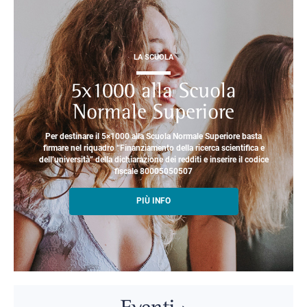
LA SCUOLA
5x1000 alla Scuola
Normale Superiore
Per destinare il 5×1000 alla Scuola Normale Superiore basta
firmare nel riquadro “Finanziamento della ricerca scientifica e
dell’università” della dichiarazione dei redditi e inserire il codice
fiscale 80005050507
PIÙ INFO