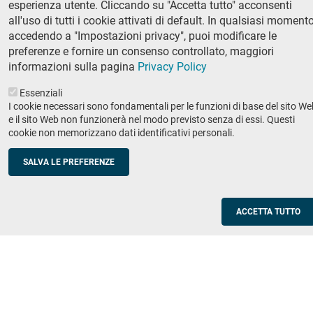
esperienza utente. Cliccando su "Accetta tutto" acconsenti
Ricerca
all'uso di tutti i cookie attivati di default. In qualsiasi momento
IRIS - Archivio della ricerca
accedendo a "Impostazioni privacy", puoi modificare le
preferenze e fornire un consenso controllato, maggiori
Didattica
informazioni sulla pagina
Privacy Policy
Offerta didattica
Essenziali
I cookie necessari sono fondamentali per le funzioni di base del sito We
Enti e imprese
Footer
e il sito Web non funzionerà nel modo previsto senza di essi. Questi
cookie non memorizzano dati identificativi personali.
column
Placement
Valorizzazione della ricerca
2
SALVA LE PREFERENZE
Scuole
Corsi di aggiornamento per insegnanti
ACCETTA TUTTO
Utilities
Servizi informatici di ateneo
Modulistica
Protocollo