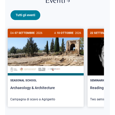
Eventi
Tutti gli eventi
DA
07 SETTEMBRE
2026
A
10 OTTOBRE
2026
22 SETTEMBRE
20
>
SEASONAL SCHOOL
SEMINARIO
Archaeology & Architecture
Reading Butler
Campagna di scavo a Agrigento
Two seminars