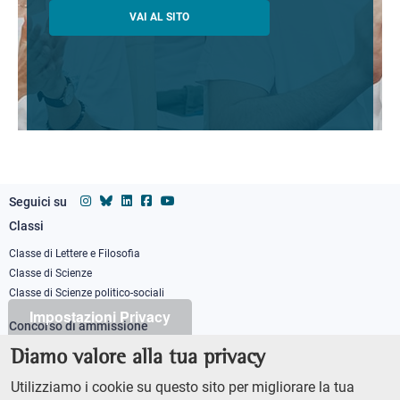
VAI AL SITO
Seguici su
Classi
Footer
column
Classe di Lettere e Filosofia
Classe di Scienze
1
Classe di Scienze politico-sociali
Impostazioni Privacy
Concorso di ammissione
Corso ordinario
Diamo valore alla tua privacy
PhD
Utilizziamo i cookie su questo sito per migliorare la tua