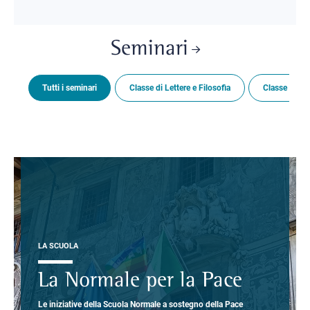
Seminari
Tutti i seminari
Classe di Lettere e Filosofia
Classe di Sc
LA SCUOLA
La Normale per la Pace
Le iniziative della Scuola Normale a sostegno della Pace