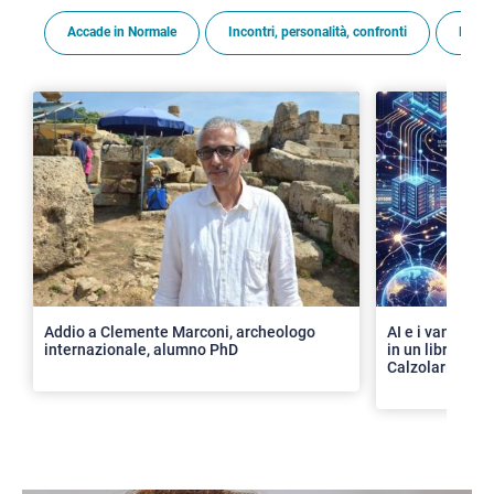
Accade in Normale
Incontri, personalità, confronti
Premi
>
Addio a Clemente Marconi, archeologo
AI e i vantaggi 
internazionale, alumno PhD
in un libro con 
Calzolari