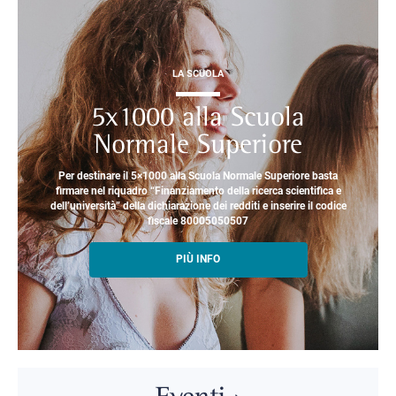
LA SCUOLA
5x1000 alla Scuola
Normale Superiore
Per destinare il 5×1000 alla Scuola Normale Superiore basta
firmare nel riquadro “Finanziamento della ricerca scientifica e
dell’università” della dichiarazione dei redditi e inserire il codice
fiscale 80005050507
PIÙ INFO