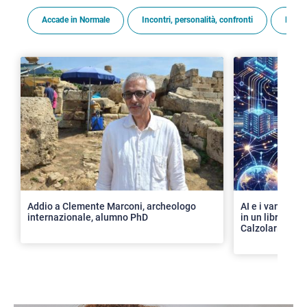
Accade in Normale
Incontri, personalità, confronti
Premi
>
Addio a Clemente Marconi, archeologo
AI e i vantaggi 
internazionale, alumno PhD
in un libro con 
Calzolari