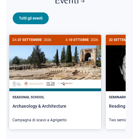
Eventi
Tutti gli eventi
DA
07 SETTEMBRE
2026
A
10 OTTOBRE
2026
22 SETTEMBRE
20
>
SEASONAL SCHOOL
SEMINARIO
Archaeology & Architecture
Reading Butler
Campagna di scavo a Agrigento
Two seminars