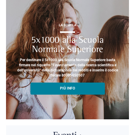
LA SCUOLA
5x1000 alla Scuola
Normale Superiore
Per destinare il 5×1000 alla Scuola Normale Superiore basta
firmare nel riquadro “Finanziamento della ricerca scientifica e
dell’università” della dichiarazione dei redditi e inserire il codice
fiscale 80005050507
PIÙ INFO