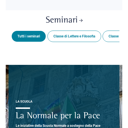
Seminari
Tutti i seminari
Classe di Lettere e Filosofia
Classe di Sc
LA SCUOLA
La Normale per la Pace
Le iniziative della Scuola Normale a sostegno della Pace