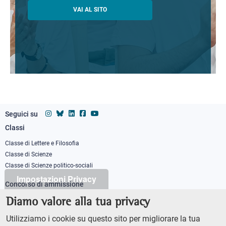
VAI AL SITO
Seguici su
Classi
Footer
column
Classe di Lettere e Filosofia
Classe di Scienze
1
Classe di Scienze politico-sociali
Impostazioni Privacy
Concorso di ammissione
Corso ordinario
Diamo valore alla tua privacy
PhD
Utilizziamo i cookie su questo sito per migliorare la tua