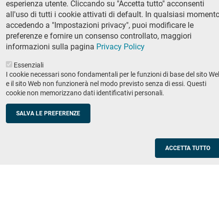
esperienza utente. Cliccando su "Accetta tutto" acconsenti
Ricerca
all'uso di tutti i cookie attivati di default. In qualsiasi momento
IRIS - Archivio della ricerca
accedendo a "Impostazioni privacy", puoi modificare le
preferenze e fornire un consenso controllato, maggiori
Didattica
informazioni sulla pagina
Privacy Policy
Offerta didattica
Essenziali
I cookie necessari sono fondamentali per le funzioni di base del sito We
Enti e imprese
Footer
e il sito Web non funzionerà nel modo previsto senza di essi. Questi
cookie non memorizzano dati identificativi personali.
column
Placement
Valorizzazione della ricerca
2
SALVA LE PREFERENZE
Scuole
Corsi di aggiornamento per insegnanti
ACCETTA TUTTO
Utilities
Servizi informatici di ateneo
Modulistica
Protocollo