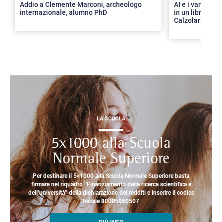
Addio a Clemente Marconi, archeologo
AI e i vantaggi 
internazionale, alumno PhD
in un libro con 
Calzolari
LA SCUOLA
5x1000 alla Scuola
Normale Superiore
Per destinare il 5×1000 alla Scuola Normale Superiore basta
firmare nel riquadro “Finanziamento della ricerca scientifica e
dell’università” della dichiarazione dei redditi e inserire il codice
fiscale 80005050507