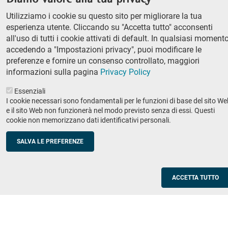
column
Classe di Lettere e Filosofia
Utilizziamo i cookie su questo sito per migliorare la tua
Classe di Scienze
1
esperienza utente. Cliccando su "Accetta tutto" acconsenti
Classe di Scienze politico-sociali
all'uso di tutti i cookie attivati di default. In qualsiasi momento
accedendo a "Impostazioni privacy", puoi modificare le
Concorso di ammissione
preferenze e fornire un consenso controllato, maggiori
Corso ordinario
informazioni sulla pagina
Privacy Policy
PhD
Essenziali
Ricerca
I cookie necessari sono fondamentali per le funzioni di base del sito We
e il sito Web non funzionerà nel modo previsto senza di essi. Questi
IRIS - Archivio della ricerca
cookie non memorizzano dati identificativi personali.
Didattica
SALVA LE PREFERENZE
Offerta didattica
Enti e imprese
Footer
ACCETTA TUTTO
column
Placement
Valorizzazione della ricerca
2
Scuole