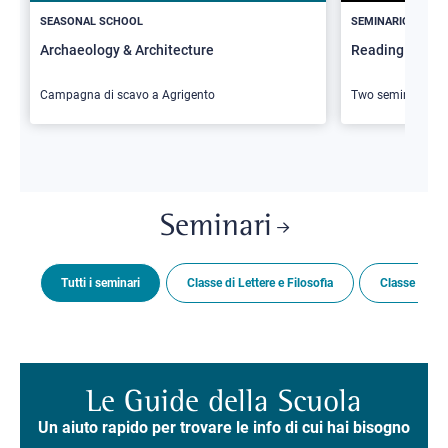
SEASONAL SCHOOL
SEMINARIO
Archaeology & Architecture
Reading Butler
Campagna di scavo a Agrigento
Two seminars
Seminari
Tutti i seminari
Classe di Lettere e Filosofia
Classe di Sc
Le Guide della Scuola
Un aiuto rapido per trovare le info di cui hai bisogno