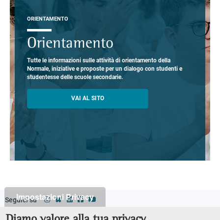
ORIENTAMENTO
Orientamento
Tutte le informazioni sulle attività di orientamento della
Normale, iniziative e proposte per un dialogo con studenti e
studentesse delle scuole secondarie.
VAI AL SITO
Impostazioni Privacy
Seguici su
Classi
Footer
Diamo valore alla tua privacy