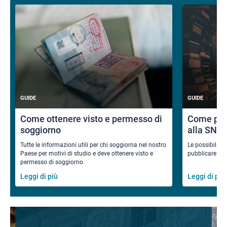
GUIDE
GUIDE
Come ottenere visto e permesso di
Come pub
soggiorno
alla SNS
Tutte le informazioni utili per chi soggiorna nel nostro
Le possibilità
Paese per motivi di studio e deve ottenere visto e
pubblicare i ri
permesso di soggiorno
Leggi di più
Leggi di più