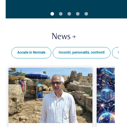
News
Accade in Normale
Incontri, personalità, confronti
Premi
>