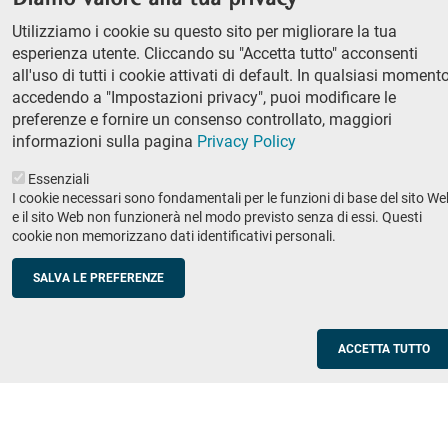
column
Classe di Lettere e Filosofia
Utilizziamo i cookie su questo sito per migliorare la tua
Classe di Scienze
1
esperienza utente. Cliccando su "Accetta tutto" acconsenti
Classe di Scienze politico-sociali
all'uso di tutti i cookie attivati di default. In qualsiasi momento
accedendo a "Impostazioni privacy", puoi modificare le
Concorso di ammissione
preferenze e fornire un consenso controllato, maggiori
Corso ordinario
informazioni sulla pagina
Privacy Policy
PhD
Essenziali
Ricerca
I cookie necessari sono fondamentali per le funzioni di base del sito We
e il sito Web non funzionerà nel modo previsto senza di essi. Questi
IRIS - Archivio della ricerca
cookie non memorizzano dati identificativi personali.
Didattica
SALVA LE PREFERENZE
Offerta didattica
Enti e imprese
Footer
ACCETTA TUTTO
column
Placement
Valorizzazione della ricerca
2
Scuole