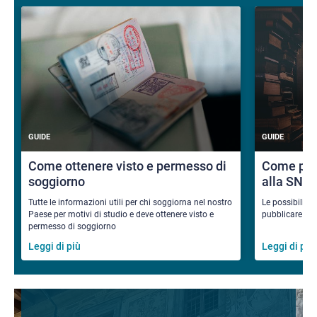
GUIDE
GUIDE
Come ottenere visto e permesso di
Come pub
soggiorno
alla SNS
Tutte le informazioni utili per chi soggiorna nel nostro
Le possibilità
Paese per motivi di studio e deve ottenere visto e
pubblicare i ri
permesso di soggiorno
Leggi di più
Leggi di più