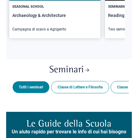
SEASONAL SCHOOL
SEMINARIO
Archaeology & Architecture
Reading Butler
Campagna di scavo a Agrigento
Two seminars
Seminari
Tutti i seminari
Classe di Lettere e Filosofia
Classe di Sc
Le Guide della Scuola
Un aiuto rapido per trovare le info di cui hai bisogno