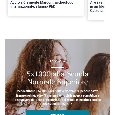
Addio a Clemente Marconi, archeologo
AI e i vantaggi 
internazionale, alumno PhD
in un libro con 
Calzolari
LA SCUOLA
5x1000 alla Scuola
Normale Superiore
Per destinare il 5×1000 alla Scuola Normale Superiore basta
firmare nel riquadro “Finanziamento della ricerca scientifica e
dell’università” della dichiarazione dei redditi e inserire il codice
fiscale 80005050507