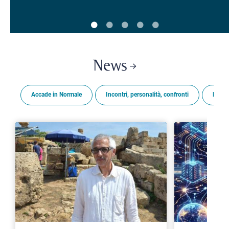
News
Accade in Normale
Incontri, personalità, confronti
Premi
>