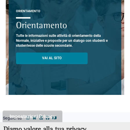
ORIENTAMENTO
Orientamento
Tutte le informazioni sulle attività di orientamento della
Normale, iniziative e proposte per un dialogo con studenti e
studentesse delle scuole secondarie.
VAI AL SITO
Impostazioni Privacy
Seguici su
Classi
Footer
Diamo valore alla tua privacy