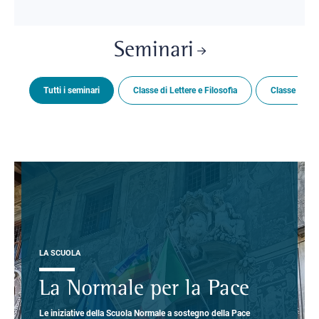
Seminari
Tutti i seminari
Classe di Lettere e Filosofia
Classe di Sc
LA SCUOLA
La Normale per la Pace
Le iniziative della Scuola Normale a sostegno della Pace