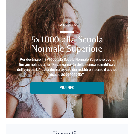
LA SCUOLA
5x1000 alla Scuola
Normale Superiore
Per destinare il 5×1000 alla Scuola Normale Superiore basta
firmare nel riquadro “Finanziamento della ricerca scientifica e
dell’università” della dichiarazione dei redditi e inserire il codice
fiscale 80005050507
PIÙ INFO