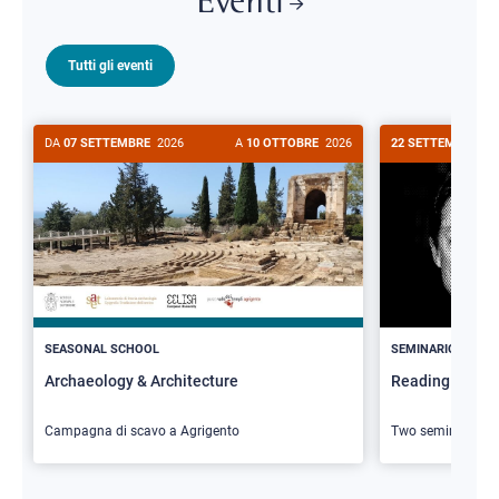
Eventi
Tutti gli eventi
DA
07 SETTEMBRE
2026
A
10 OTTOBRE
2026
22 SETTEMBRE
20
>
SEASONAL SCHOOL
SEMINARIO
Archaeology & Architecture
Reading Butler
Campagna di scavo a Agrigento
Two seminars