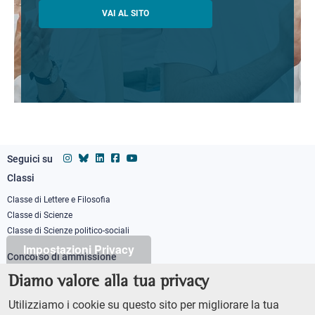
VAI AL SITO
Seguici su
Classi
Footer
column
Classe di Lettere e Filosofia
Classe di Scienze
1
Classe di Scienze politico-sociali
Impostazioni Privacy
Concorso di ammissione
Corso ordinario
Diamo valore alla tua privacy
PhD
Utilizziamo i cookie su questo sito per migliorare la tua