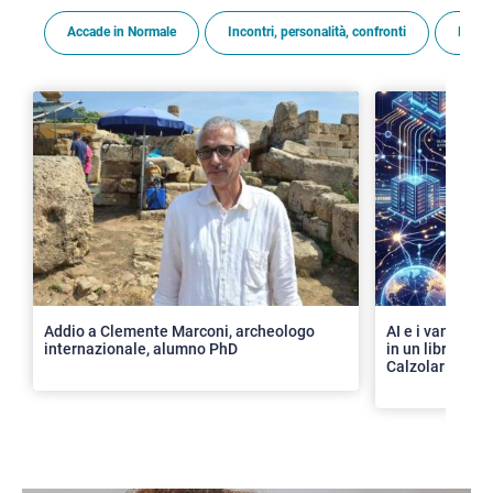
Accade in Normale
Incontri, personalità, confronti
Premi
>
Addio a Clemente Marconi, archeologo
AI e i vantaggi 
internazionale, alumno PhD
in un libro con 
Calzolari