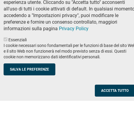
esperienza utente. Cliccando su "Accetta tutto" acconsenti
Ricerca
all'uso di tutti i cookie attivati di default. In qualsiasi momento
IRIS - Archivio della ricerca
accedendo a "Impostazioni privacy", puoi modificare le
preferenze e fornire un consenso controllato, maggiori
Didattica
informazioni sulla pagina
Privacy Policy
Offerta didattica
Essenziali
I cookie necessari sono fondamentali per le funzioni di base del sito We
Enti e imprese
Footer
e il sito Web non funzionerà nel modo previsto senza di essi. Questi
cookie non memorizzano dati identificativi personali.
column
Placement
Valorizzazione della ricerca
2
SALVA LE PREFERENZE
Scuole
Corsi di aggiornamento per insegnanti
ACCETTA TUTTO
Utilities
Servizi informatici di ateneo
Modulistica
Protocollo