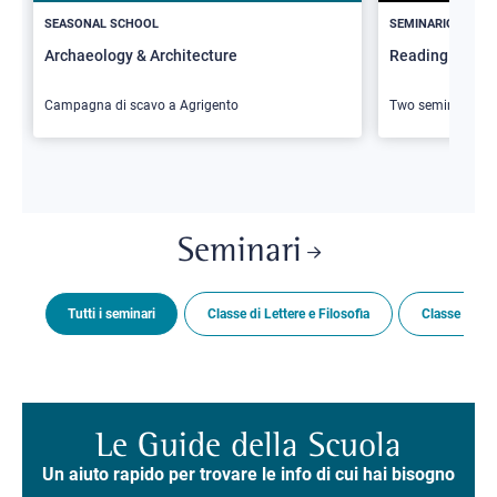
SEASONAL SCHOOL
SEMINARIO
Archaeology & Architecture
Reading Butler
Campagna di scavo a Agrigento
Two seminars
Seminari
Tutti i seminari
Classe di Lettere e Filosofia
Classe di Sc
Le Guide della Scuola
Un aiuto rapido per trovare le info di cui hai bisogno