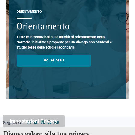
ORIENTAMENTO
Orientamento
Tutte le informazioni sulle attività di orientamento della
Normale, iniziative e proposte per un dialogo con studenti e
studentesse delle scuole secondarie.
VAI AL SITO
Impostazioni Privacy
Seguici su
Classi
Footer
Diamo valore alla tua privacy