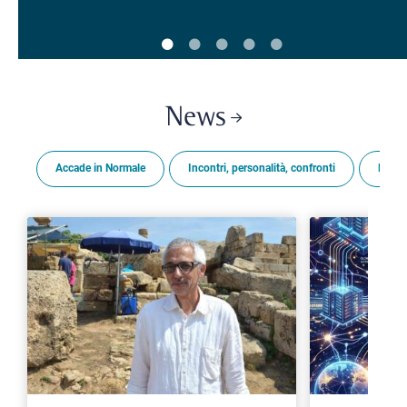
News
Accade in Normale
Incontri, personalità, confronti
Premi
>