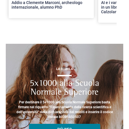
Addio a Clemente Marconi, archeologo
AI e i vantaggi 
internazionale, alumno PhD
in un libro con 
Calzolari
LA SCUOLA
5x1000 alla Scuola
Normale Superiore
Per destinare il 5×1000 alla Scuola Normale Superiore basta
firmare nel riquadro “Finanziamento della ricerca scientifica e
dell’università” della dichiarazione dei redditi e inserire il codice
fiscale 80005050507