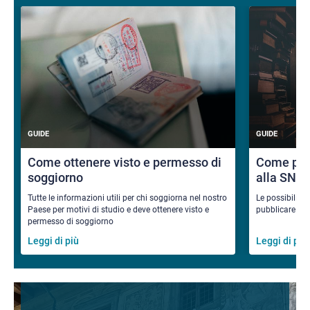
GUIDE
GUIDE
Come ottenere visto e permesso di
Come pub
soggiorno
alla SNS
Tutte le informazioni utili per chi soggiorna nel nostro
Le possibilità
Paese per motivi di studio e deve ottenere visto e
pubblicare i ri
permesso di soggiorno
Leggi di più
Leggi di più