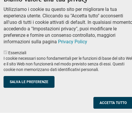
column
Classe di Lettere e Filosofia
Utilizziamo i cookie su questo sito per migliorare la tua
Classe di Scienze
1
esperienza utente. Cliccando su "Accetta tutto" acconsenti
Classe di Scienze politico-sociali
all'uso di tutti i cookie attivati di default. In qualsiasi momento
accedendo a "Impostazioni privacy", puoi modificare le
Concorso di ammissione
preferenze e fornire un consenso controllato, maggiori
Corso ordinario
informazioni sulla pagina
Privacy Policy
PhD
Essenziali
Ricerca
I cookie necessari sono fondamentali per le funzioni di base del sito We
e il sito Web non funzionerà nel modo previsto senza di essi. Questi
IRIS - Archivio della ricerca
cookie non memorizzano dati identificativi personali.
Didattica
SALVA LE PREFERENZE
Offerta didattica
Enti e imprese
Footer
ACCETTA TUTTO
column
Placement
Valorizzazione della ricerca
2
Scuole