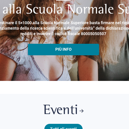
alla Scuola Normale Su
estinare il 5×1000 alla Scuola Normale Superiore basta firmare nel riq
nziamento della ricerca scientifica e dell’università” della dichiarazion
redditi e inserire il codice fiscale 80005050507
PIÙ INFO
Eventi