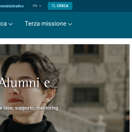
amministrativo
CERCA
ITA
Cambia
lingua
rca
Terza missione
 Alumni e
a europea
cere
Normale Superiore.
 Cavalieri.
e e idee, supporto, mentoring