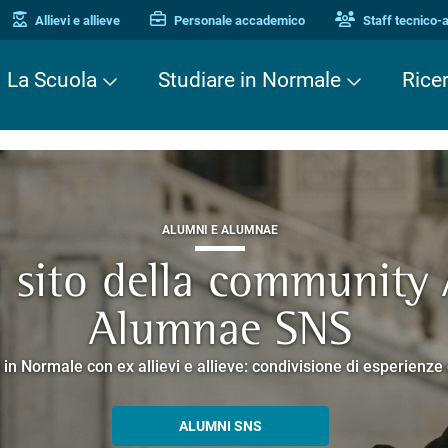
Allievi e allieve
Personale accademico
Staff tecnico-
La Scuola
Studiare in Normale
Rice
ALUMNI E ALUMNAE
TERZA MISSIONE
TERZA MISSIONE
il sito della community
EUROPEAN UNIVERSITIES
ei Cavalieri. Una stori
 Enne. Piacere di conos
Alumnae SNS
o che racconta la ricerca e la cultura promosse dalla Scuola 
corsi guidati negli edifici storici che si affacciano su Piazza dei
 in Normale con ex allievi e allieve: condivisione di esperienz
SCOPRI EELISA
PERCORSI E PRENOTAZIONI
ALLA ENNE
ALUMNI SNS