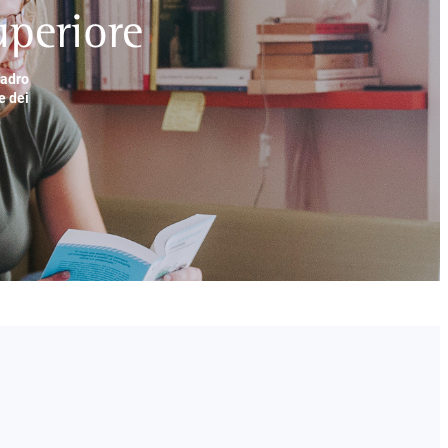
periore
uadro
e dei