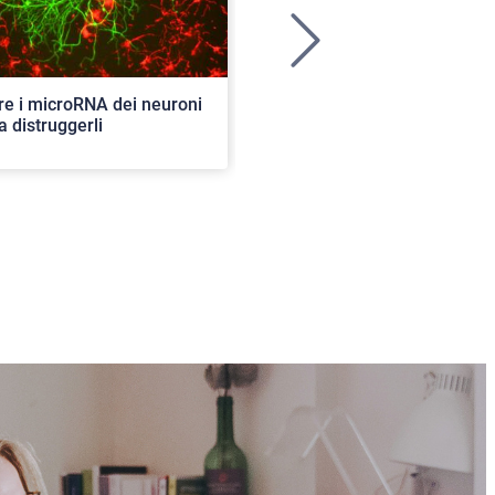
>
re i microRNA dei neuroni
Ancora aperte le iscrizioni per
a distruggerli
concorso di ammissione al c
ordinario. 82 i posti disponibil