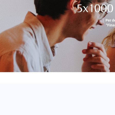
5x1000 
Per d
“Fina