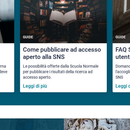
GUIDE
GUIDE
Come pubblicare ad accesso
FAQ S
aperto alla SNS
utent
orna
Le possibilità offerte dalla Scuola Normale
Domande 
 deve
per pubblicare i risultati della ricerca ad
l'accogl
accesso aperto.
SNS
Leggi di più
Leggi d