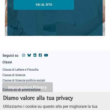
VAI AL SITO
Seguici su
Classi
Footer
column
Classe di Lettere e Filosofia
Classe di Scienze
1
Classe di Scienze politico-sociali
Impostazioni Privacy
Concorso di ammissione
Corso ordinario
Diamo valore alla tua privacy
PhD
Utilizziamo i cookie su questo sito per migliorare la tua