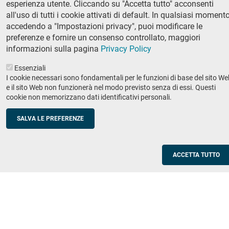
esperienza utente. Cliccando su "Accetta tutto" acconsenti
Ricerca
all'uso di tutti i cookie attivati di default. In qualsiasi momento
IRIS - Archivio della ricerca
accedendo a "Impostazioni privacy", puoi modificare le
preferenze e fornire un consenso controllato, maggiori
Didattica
informazioni sulla pagina
Privacy Policy
Offerta didattica
Essenziali
I cookie necessari sono fondamentali per le funzioni di base del sito We
Enti e imprese
Footer
e il sito Web non funzionerà nel modo previsto senza di essi. Questi
cookie non memorizzano dati identificativi personali.
column
Placement
Valorizzazione della ricerca
2
SALVA LE PREFERENZE
Scuole
Corsi di aggiornamento per insegnanti
ACCETTA TUTTO
Utilities
Servizi informatici di ateneo
Modulistica
Protocollo