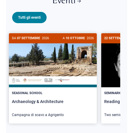
Eventi
Tutti gli eventi
DA
07 SETTEMBRE
2026
A
10 OTTOBRE
2026
22 SETTEMBRE
20
>
SEASONAL SCHOOL
SEMINARIO
Archaeology & Architecture
Reading Butler
Campagna di scavo a Agrigento
Two seminars