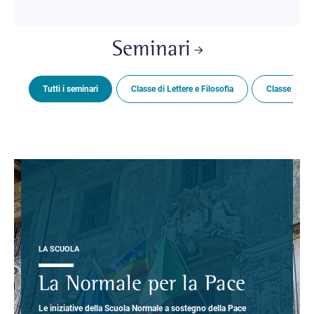
Seminari
Tutti i seminari
Classe di Lettere e Filosofia
Classe di Sc
LA SCUOLA
La Normale per la Pace
Le iniziative della Scuola Normale a sostegno della Pace