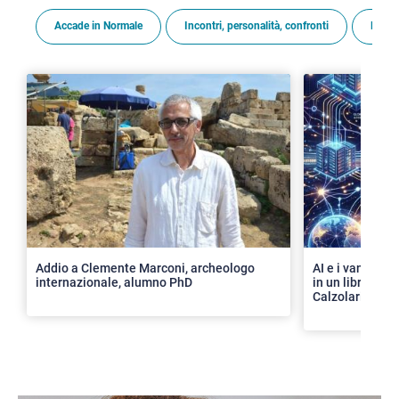
Accade in Normale
Incontri, personalità, confronti
Premi
>
Addio a Clemente Marconi, archeologo
AI e i vantaggi 
internazionale, alumno PhD
in un libro con 
Calzolari