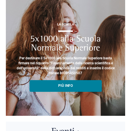
LA SCUOLA
5x1000 alla Scuola
Normale Superiore
Per destinare il 5×1000 alla Scuola Normale Superiore basta
firmare nel riquadro “Finanziamento della ricerca scientifica e
dell’università” della dichiarazione dei redditi e inserire il codice
fiscale 80005050507
PIÙ INFO