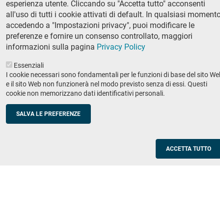
esperienza utente. Cliccando su "Accetta tutto" acconsenti
Ricerca
all'uso di tutti i cookie attivati di default. In qualsiasi momento
IRIS - Archivio della ricerca
accedendo a "Impostazioni privacy", puoi modificare le
preferenze e fornire un consenso controllato, maggiori
Didattica
informazioni sulla pagina
Privacy Policy
Offerta didattica
Essenziali
I cookie necessari sono fondamentali per le funzioni di base del sito We
Enti e imprese
Footer
e il sito Web non funzionerà nel modo previsto senza di essi. Questi
cookie non memorizzano dati identificativi personali.
column
Placement
Valorizzazione della ricerca
2
SALVA LE PREFERENZE
Scuole
Corsi di aggiornamento per insegnanti
ACCETTA TUTTO
Utilities
Servizi informatici di ateneo
Modulistica
Protocollo