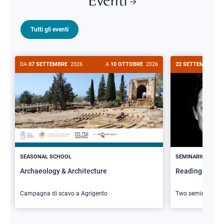
Eventi
Tutti gli eventi
DA
07 SETTEMBRE
2026
A
10 OTTOBRE
2026
22 SETTEMBRE
20
>
SEASONAL SCHOOL
SEMINARIO
Archaeology & Architecture
Reading Butler
Campagna di scavo a Agrigento
Two seminars