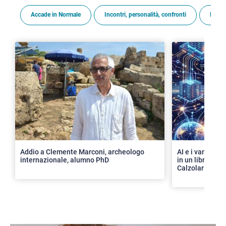
Accade in Normale
Incontri, personalità, confronti
Premi
>
Addio a Clemente Marconi, archeologo
AI e i vantaggi 
internazionale, alumno PhD
in un libro con 
Calzolari