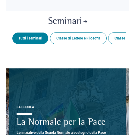
Seminari
Tutti i seminari
Classe di Lettere e Filosofia
Classe di Sc
LA SCUOLA
La Normale per la Pace
Le iniziative della Scuola Normale a sostegno della Pace