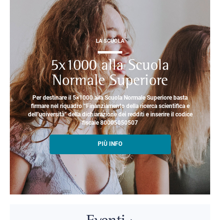
LA SCUOLA
5x1000 alla Scuola
Normale Superiore
Per destinare il 5×1000 alla Scuola Normale Superiore basta
firmare nel riquadro “Finanziamento della ricerca scientifica e
dell’università” della dichiarazione dei redditi e inserire il codice
fiscale 80005050507
PIÙ INFO