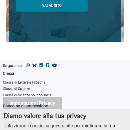
VAI AL SITO
Seguici su
Classi
Footer
column
Classe di Lettere e Filosofia
Classe di Scienze
1
Classe di Scienze politico-sociali
Impostazioni Privacy
Concorso di ammissione
Corso ordinario
Diamo valore alla tua privacy
PhD
Utilizziamo i cookie su questo sito per migliorare la tua