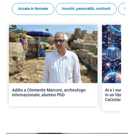
Accade in Normale
Incontri, personalità, confronti
Premi
>
Addio a Clemente Marconi, archeologo
AI e i vantaggi 
internazionale, alumno PhD
in un libro con 
Calzolari