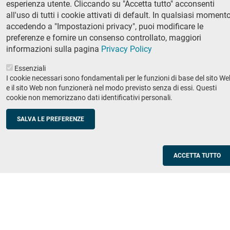
esperienza utente. Cliccando su "Accetta tutto" acconsenti
Ricerca
all'uso di tutti i cookie attivati di default. In qualsiasi momento
IRIS - Archivio della ricerca
accedendo a "Impostazioni privacy", puoi modificare le
preferenze e fornire un consenso controllato, maggiori
Didattica
informazioni sulla pagina
Privacy Policy
Offerta didattica
Essenziali
I cookie necessari sono fondamentali per le funzioni di base del sito We
Enti e imprese
Footer
e il sito Web non funzionerà nel modo previsto senza di essi. Questi
cookie non memorizzano dati identificativi personali.
column
Placement
Valorizzazione della ricerca
2
SALVA LE PREFERENZE
Scuole
Corsi di aggiornamento per insegnanti
ACCETTA TUTTO
Utilities
Servizi informatici di ateneo
Modulistica
Protocollo