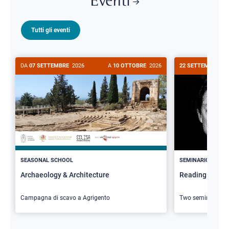
Eventi
Tutti gli eventi
DA
07 SETTEMBRE
2026
A
10 OTTOBRE
2026
22 SETTEMBRE
20
>
SEASONAL SCHOOL
SEMINARIO
Archaeology & Architecture
Reading Butler
Campagna di scavo a Agrigento
Two seminars