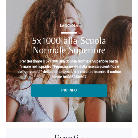
LA SCUOLA
5x1000 alla Scuola
Normale Superiore
Per destinare il 5×1000 alla Scuola Normale Superiore basta
firmare nel riquadro “Finanziamento della ricerca scientifica e
dell’università” della dichiarazione dei redditi e inserire il codice
fiscale 80005050507
PIÙ INFO