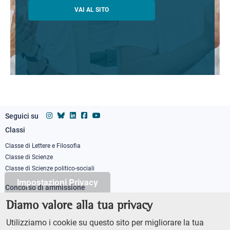
VAI AL SITO
Seguici su
Classi
Footer
column
Classe di Lettere e Filosofia
Classe di Scienze
1
Classe di Scienze politico-sociali
Impostazioni Privacy
Concorso di ammissione
Corso ordinario
Diamo valore alla tua privacy
PhD
Utilizziamo i cookie su questo sito per migliorare la tua