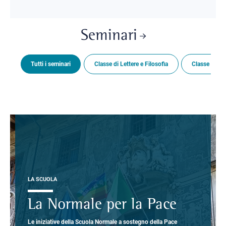
Seminari
Tutti i seminari
Classe di Lettere e Filosofia
Classe di Sc
LA SCUOLA
La Normale per la Pace
Le iniziative della Scuola Normale a sostegno della Pace