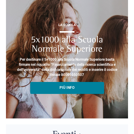
LA SCUOLA
5x1000 alla Scuola
Normale Superiore
Per destinare il 5×1000 alla Scuola Normale Superiore basta
firmare nel riquadro “Finanziamento della ricerca scientifica e
dell’università” della dichiarazione dei redditi e inserire il codice
fiscale 80005050507
PIÙ INFO