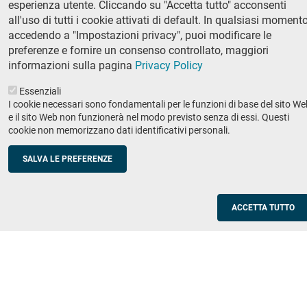
esperienza utente. Cliccando su "Accetta tutto" acconsenti
Ricerca
all'uso di tutti i cookie attivati di default. In qualsiasi momento
IRIS - Archivio della ricerca
accedendo a "Impostazioni privacy", puoi modificare le
preferenze e fornire un consenso controllato, maggiori
Didattica
informazioni sulla pagina
Privacy Policy
Offerta didattica
Essenziali
I cookie necessari sono fondamentali per le funzioni di base del sito We
Enti e imprese
Footer
e il sito Web non funzionerà nel modo previsto senza di essi. Questi
cookie non memorizzano dati identificativi personali.
column
Placement
Valorizzazione della ricerca
2
SALVA LE PREFERENZE
Scuole
Corsi di aggiornamento per insegnanti
ACCETTA TUTTO
Utilities
Servizi informatici di ateneo
Modulistica
Protocollo