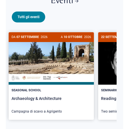
Eventi
Tutti gli eventi
DA
07 SETTEMBRE
2026
A
10 OTTOBRE
2026
22 SETTEMBRE
20
>
SEASONAL SCHOOL
SEMINARIO
Archaeology & Architecture
Reading Butler
Campagna di scavo a Agrigento
Two seminars