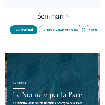
Seminari
Tutti i seminari
Classe di Lettere e Filosofia
Classe di Sc
LA SCUOLA
La Normale per la Pace
Le iniziative della Scuola Normale a sostegno della Pace