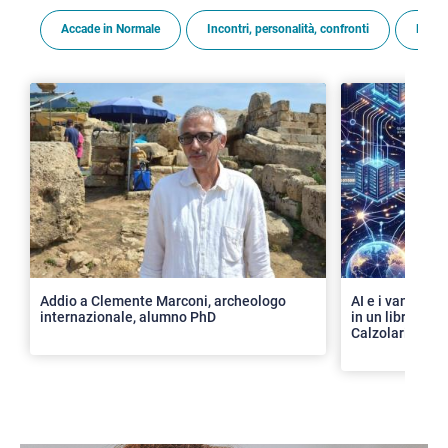
Accade in Normale
Incontri, personalità, confronti
Premi
>
Addio a Clemente Marconi, archeologo
AI e i vantaggi 
internazionale, alumno PhD
in un libro con 
Calzolari