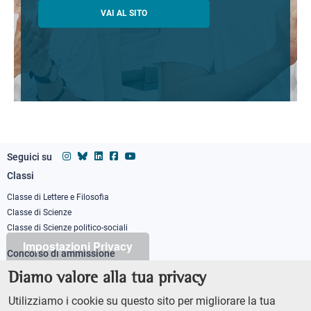
VAI AL SITO
Seguici su
Classi
Footer
column
Classe di Lettere e Filosofia
Classe di Scienze
1
Classe di Scienze politico-sociali
Impostazioni Privacy
Concorso di ammissione
Corso ordinario
Diamo valore alla tua privacy
PhD
Utilizziamo i cookie su questo sito per migliorare la tua