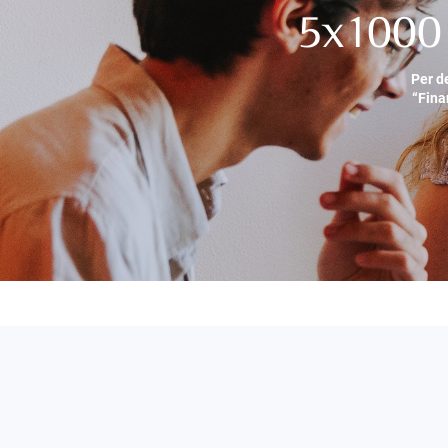
5x1000 
Per d
“Fina