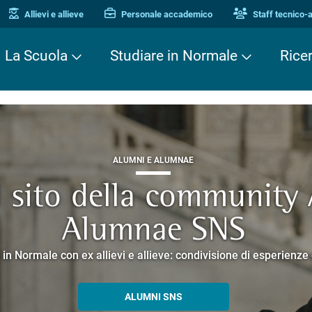
Allievi e allieve
Personale accademico
Staff tecnico-
La Scuola
Studiare in Normale
Rice
ALUMNI E ALUMNAE
TERZA MISSIONE
TERZA MISSIONE
il sito della community
EUROPEAN UNIVERSITIES
ei Cavalieri. Una stori
 Enne. Piacere di conos
Alumnae SNS
o che racconta la ricerca e la cultura promosse dalla Scuola 
corsi guidati negli edifici storici che si affacciano su Piazza dei
 in Normale con ex allievi e allieve: condivisione di esperienz
SCOPRI EELISA
PERCORSI E PRENOTAZIONI
ALLA ENNE
ALUMNI SNS