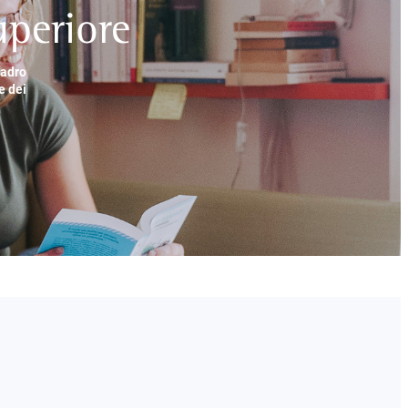
periore
uadro
e dei