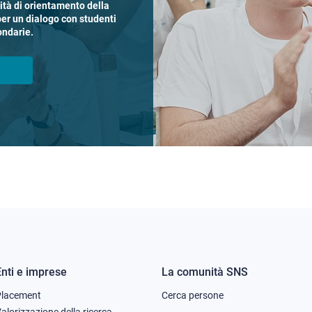
vità di orientamento della
per un dialogo con studenti
ondarie.
Enti e imprese
La comunità SNS
Footer
Footer
Placement
Cerca persone
alorizzazione della ricerca