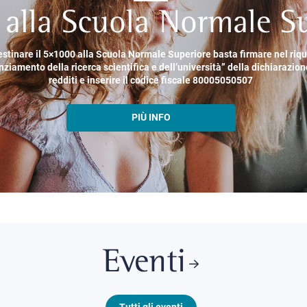
alla Scuola Normale Su
estinare il 5×1000 alla Scuola Normale Superiore basta firmare nel riq
nziamento della ricerca scientifica e dell’università” della dichiarazion
redditi e inserire il codice fiscale 80005050507
PIÙ INFO
Eventi