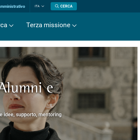
amministrativo
CERCA
ITA
Cambia
lingua
rca
Terza missione
 Alumni e
a europea
cere
Normale Superiore.
 Cavalieri.
e e idee, supporto, mentoring