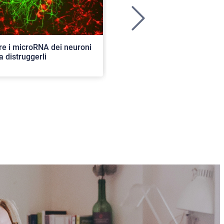
>
re i microRNA dei neuroni
Ancora aperte le iscrizioni per
a distruggerli
concorso di ammissione al c
ordinario. 82 i posti disponibil