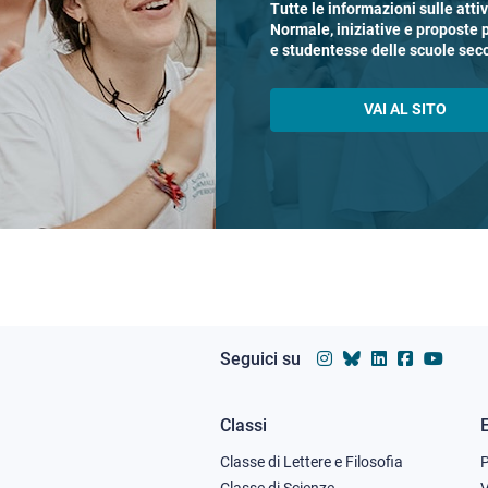
Tutte le informazioni sulle atti
Normale, iniziative e proposte 
e studentesse delle scuole sec
VAI AL SITO
Seguici su
Classi
Footer
Classe di Lettere e Filosofia
Classe di Scienze
V