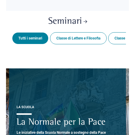
Seminari
Tutti i seminari
Classe di Lettere e Filosofia
Classe di Sc
LA SCUOLA
La Normale per la Pace
Le iniziative della Scuola Normale a sostegno della Pace