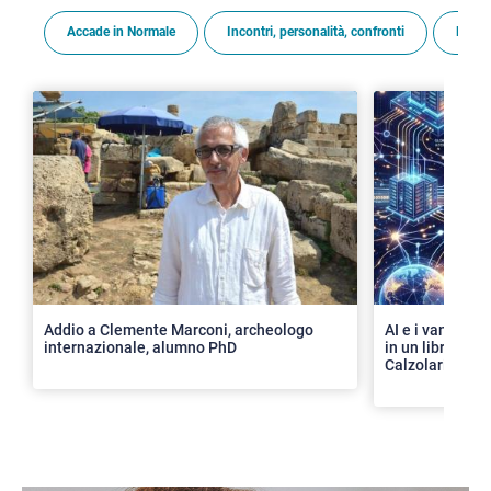
Accade in Normale
Incontri, personalità, confronti
Premi
>
Addio a Clemente Marconi, archeologo
AI e i vantaggi 
internazionale, alumno PhD
in un libro con 
Calzolari