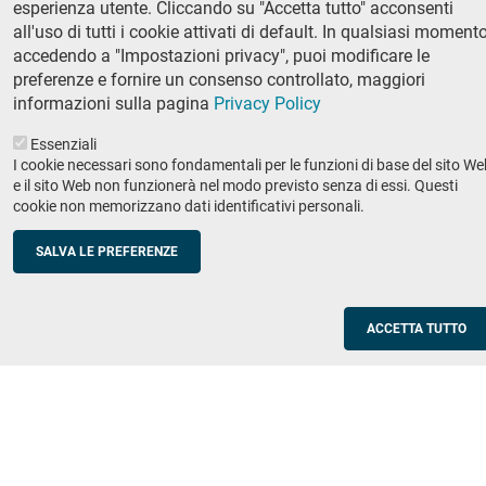
esperienza utente. Cliccando su "Accetta tutto" acconsenti
Ricerca
all'uso di tutti i cookie attivati di default. In qualsiasi momento
IRIS - Archivio della ricerca
accedendo a "Impostazioni privacy", puoi modificare le
preferenze e fornire un consenso controllato, maggiori
Didattica
informazioni sulla pagina
Privacy Policy
Offerta didattica
Essenziali
I cookie necessari sono fondamentali per le funzioni di base del sito We
Enti e imprese
Footer
e il sito Web non funzionerà nel modo previsto senza di essi. Questi
cookie non memorizzano dati identificativi personali.
column
Placement
Valorizzazione della ricerca
2
SALVA LE PREFERENZE
Scuole
Corsi di aggiornamento per insegnanti
ACCETTA TUTTO
Utilities
Servizi informatici di ateneo
Modulistica
Protocollo