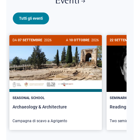
Eventi
Tutti gli eventi
DA
07 SETTEMBRE
2026
A
10 OTTOBRE
2026
22 SETTEMBRE
20
>
SEASONAL SCHOOL
SEMINARIO
Archaeology & Architecture
Reading Butler
Campagna di scavo a Agrigento
Two seminars