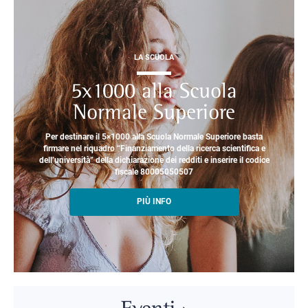
LA SCUOLA
5x1000 alla Scuola
Normale Superiore
Per destinare il 5×1000 alla Scuola Normale Superiore basta
firmare nel riquadro “Finanziamento della ricerca scientifica e
dell’università” della dichiarazione dei redditi e inserire il codice
fiscale 80005050507
PIÙ INFO