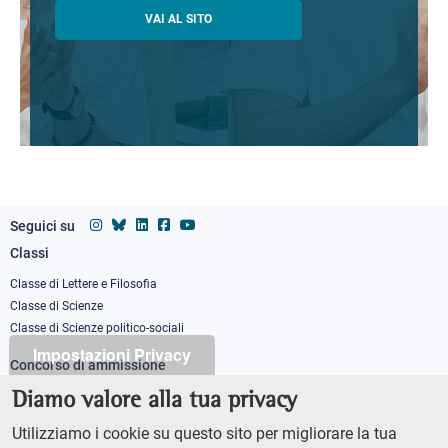
VAI AL SITO
Seguici su
Classi
Footer
column
Classe di Lettere e Filosofia
Classe di Scienze
1
Classe di Scienze politico-sociali
Impostazioni Privacy
Concorso di ammissione
Corso ordinario
Diamo valore alla tua privacy
PhD
Utilizziamo i cookie su questo sito per migliorare la tua