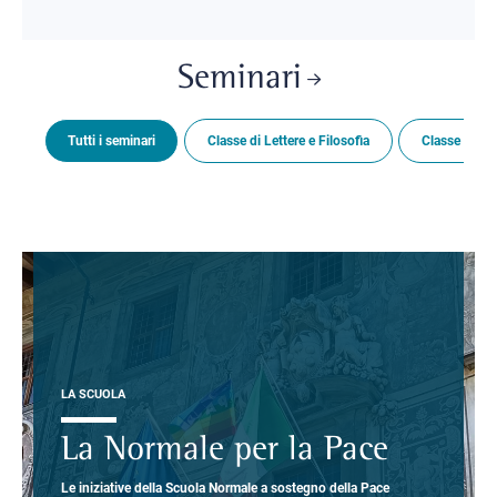
Seminari
Tutti i seminari
Classe di Lettere e Filosofia
Classe di Sc
LA SCUOLA
La Normale per la Pace
Le iniziative della Scuola Normale a sostegno della Pace