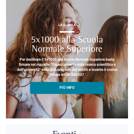
LA SCUOLA
5x1000 alla Scuola
Normale Superiore
Per destinare il 5×1000 alla Scuola Normale Superiore basta
firmare nel riquadro “Finanziamento della ricerca scientifica e
dell’università” della dichiarazione dei redditi e inserire il codice
fiscale 80005050507
PIÙ INFO