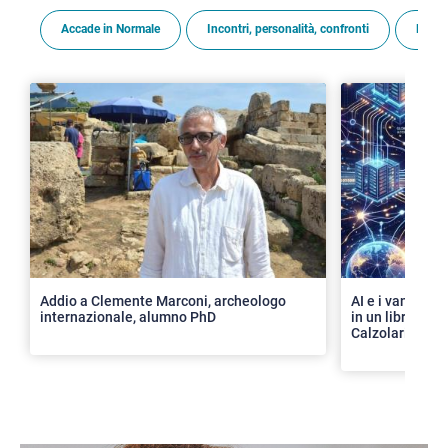
Accade in Normale
Incontri, personalità, confronti
Premi
>
Addio a Clemente Marconi, archeologo
AI e i vantaggi 
internazionale, alumno PhD
in un libro con 
Calzolari