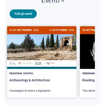
Eventi
Tutti gli eventi
DA
07 SETTEMBRE
2026
A
10 OTTOBRE
2026
22 SETTEMBRE
20
>
SEASONAL SCHOOL
SEMINARIO
Archaeology & Architecture
Reading Butler
Campagna di scavo a Agrigento
Two seminars