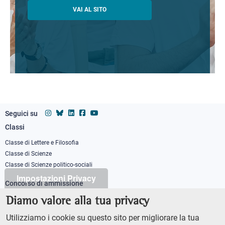
VAI AL SITO
Seguici su
Classi
Footer
column
Classe di Lettere e Filosofia
Classe di Scienze
1
Classe di Scienze politico-sociali
Impostazioni Privacy
Concorso di ammissione
Corso ordinario
Diamo valore alla tua privacy
PhD
Utilizziamo i cookie su questo sito per migliorare la tua