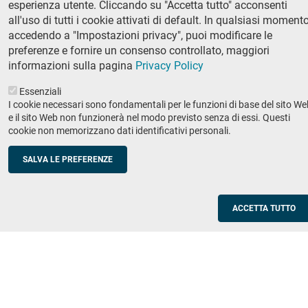
esperienza utente. Cliccando su "Accetta tutto" acconsenti
Ricerca
all'uso di tutti i cookie attivati di default. In qualsiasi momento
IRIS - Archivio della ricerca
accedendo a "Impostazioni privacy", puoi modificare le
preferenze e fornire un consenso controllato, maggiori
Didattica
informazioni sulla pagina
Privacy Policy
Offerta didattica
Essenziali
I cookie necessari sono fondamentali per le funzioni di base del sito We
Enti e imprese
Footer
e il sito Web non funzionerà nel modo previsto senza di essi. Questi
cookie non memorizzano dati identificativi personali.
column
Placement
Valorizzazione della ricerca
2
SALVA LE PREFERENZE
Scuole
Corsi di aggiornamento per insegnanti
ACCETTA TUTTO
Utilities
Servizi informatici di ateneo
Modulistica
Protocollo