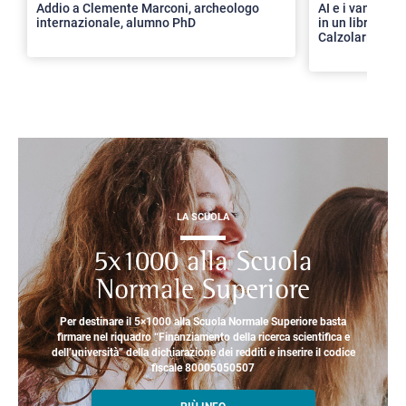
Addio a Clemente Marconi, archeologo
AI e i vantaggi 
internazionale, alumno PhD
in un libro con 
Calzolari
LA SCUOLA
5x1000 alla Scuola
Normale Superiore
Per destinare il 5×1000 alla Scuola Normale Superiore basta
firmare nel riquadro “Finanziamento della ricerca scientifica e
dell’università” della dichiarazione dei redditi e inserire il codice
fiscale 80005050507