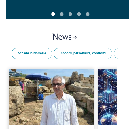
News
Accade in Normale
Incontri, personalità, confronti
Premi
>