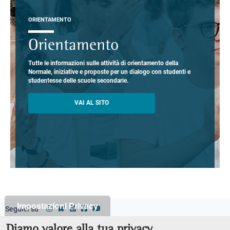
ORIENTAMENTO
Orientamento
Tutte le informazioni sulle attività di orientamento della
Normale, iniziative e proposte per un dialogo con studenti e
studentesse delle scuole secondarie.
VAI AL SITO
Impostazioni Privacy
Seguici su
Classi
Footer
Diamo valore alla tua privacy