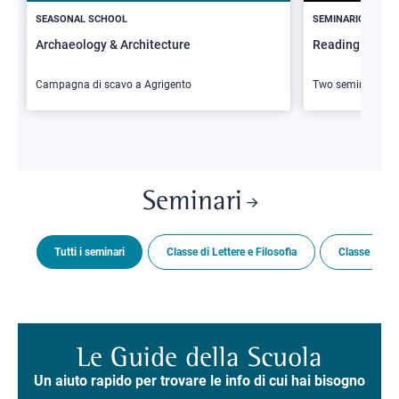
SEASONAL SCHOOL
SEMINARIO
Archaeology & Architecture
Reading Butler
Campagna di scavo a Agrigento
Two seminars
Seminari
Tutti i seminari
Classe di Lettere e Filosofia
Classe di Sc
Le Guide della Scuola
Un aiuto rapido per trovare le info di cui hai bisogno