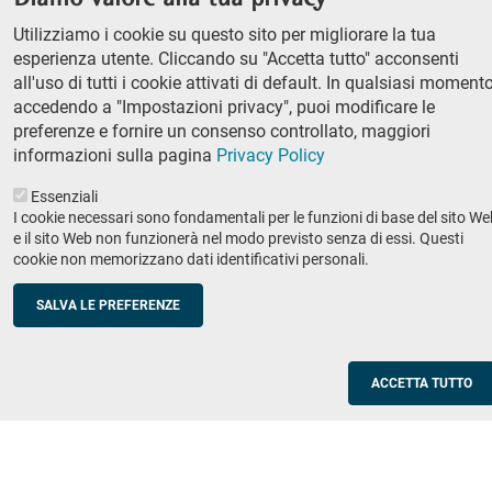
column
Classe di Lettere e Filosofia
Utilizziamo i cookie su questo sito per migliorare la tua
Classe di Scienze
1
esperienza utente. Cliccando su "Accetta tutto" acconsenti
Classe di Scienze politico-sociali
all'uso di tutti i cookie attivati di default. In qualsiasi momento
accedendo a "Impostazioni privacy", puoi modificare le
Concorso di ammissione
preferenze e fornire un consenso controllato, maggiori
Corso ordinario
informazioni sulla pagina
Privacy Policy
PhD
Essenziali
Ricerca
I cookie necessari sono fondamentali per le funzioni di base del sito We
e il sito Web non funzionerà nel modo previsto senza di essi. Questi
IRIS - Archivio della ricerca
cookie non memorizzano dati identificativi personali.
Didattica
SALVA LE PREFERENZE
Offerta didattica
Enti e imprese
Footer
ACCETTA TUTTO
column
Placement
Valorizzazione della ricerca
2
Scuole