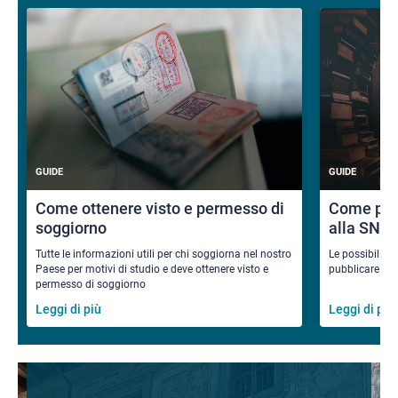
GUIDE
GUIDE
Come ottenere visto e permesso di
Come pub
soggiorno
alla SNS
Tutte le informazioni utili per chi soggiorna nel nostro
Le possibilità
Paese per motivi di studio e deve ottenere visto e
pubblicare i ri
permesso di soggiorno
Leggi di più
Leggi di più