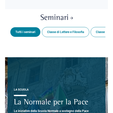
Seminari
Tutti i seminari
Classe di Lettere e Filosofia
Classe di Sc
LA SCUOLA
La Normale per la Pace
Le iniziative della Scuola Normale a sostegno della Pace