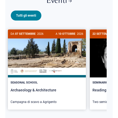
Eventi
Tutti gli eventi
DA
07 SETTEMBRE
2026
A
10 OTTOBRE
2026
22 SETTEMBRE
20
>
SEASONAL SCHOOL
SEMINARIO
Archaeology & Architecture
Reading Butler
Campagna di scavo a Agrigento
Two seminars