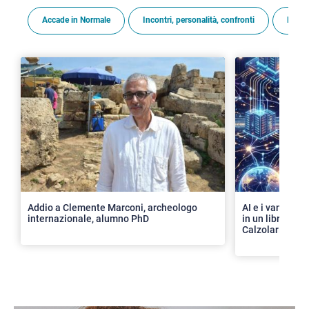
Accade in Normale
Incontri, personalità, confronti
Premi
>
Addio a Clemente Marconi, archeologo
AI e i vantaggi 
internazionale, alumno PhD
in un libro con 
Calzolari