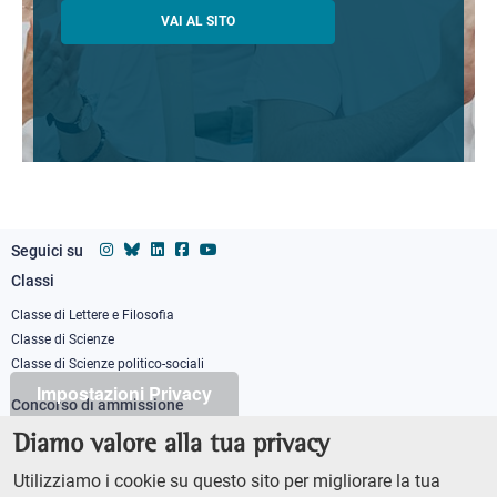
VAI AL SITO
Seguici su
Classi
Footer
column
Classe di Lettere e Filosofia
Classe di Scienze
1
Classe di Scienze politico-sociali
Impostazioni Privacy
Concorso di ammissione
Corso ordinario
Diamo valore alla tua privacy
PhD
Utilizziamo i cookie su questo sito per migliorare la tua