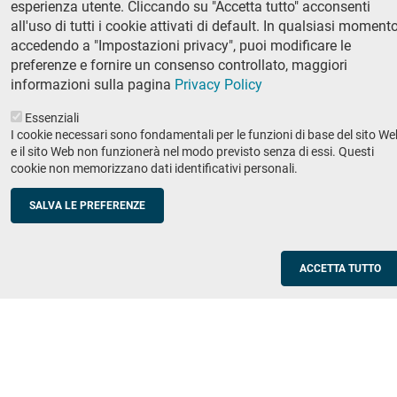
esperienza utente. Cliccando su "Accetta tutto" acconsenti
Ricerca
all'uso di tutti i cookie attivati di default. In qualsiasi momento
IRIS - Archivio della ricerca
accedendo a "Impostazioni privacy", puoi modificare le
preferenze e fornire un consenso controllato, maggiori
Didattica
informazioni sulla pagina
Privacy Policy
Offerta didattica
Essenziali
I cookie necessari sono fondamentali per le funzioni di base del sito We
Enti e imprese
Footer
e il sito Web non funzionerà nel modo previsto senza di essi. Questi
cookie non memorizzano dati identificativi personali.
column
Placement
Valorizzazione della ricerca
2
SALVA LE PREFERENZE
Scuole
Corsi di aggiornamento per insegnanti
ACCETTA TUTTO
Utilities
Servizi informatici di ateneo
Modulistica
Protocollo