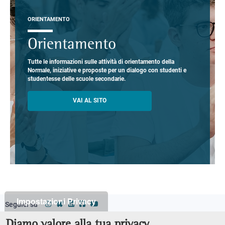
ORIENTAMENTO
Orientamento
Tutte le informazioni sulle attività di orientamento della
Normale, iniziative e proposte per un dialogo con studenti e
studentesse delle scuole secondarie.
VAI AL SITO
Impostazioni Privacy
Seguici su
Classi
Footer
Diamo valore alla tua privacy