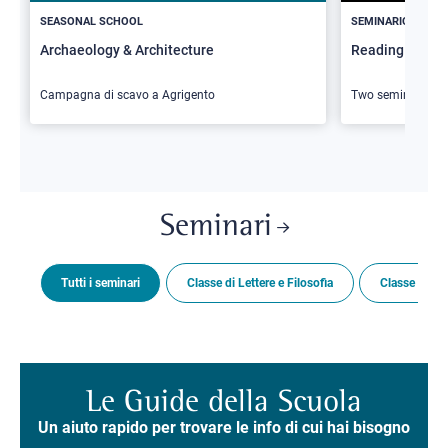
SEASONAL SCHOOL
SEMINARIO
Archaeology & Architecture
Reading Butler
Campagna di scavo a Agrigento
Two seminars
Seminari
Tutti i seminari
Classe di Lettere e Filosofia
Classe di Sc
Le Guide della Scuola
Un aiuto rapido per trovare le info di cui hai bisogno