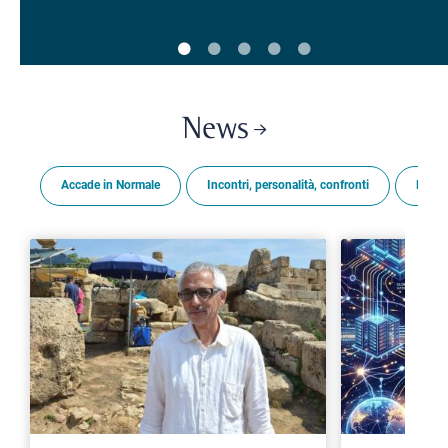
News
Accade in Normale
Incontri, personalità, confronti
Premi
>