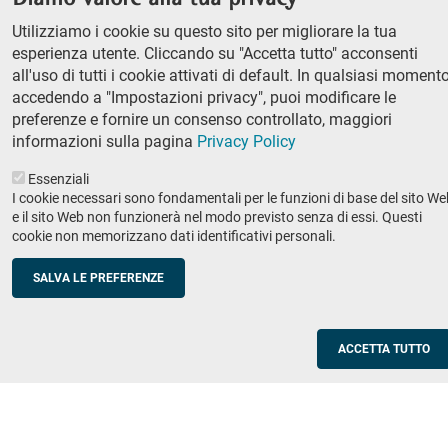
column
Classe di Lettere e Filosofia
Utilizziamo i cookie su questo sito per migliorare la tua
Classe di Scienze
1
esperienza utente. Cliccando su "Accetta tutto" acconsenti
Classe di Scienze politico-sociali
all'uso di tutti i cookie attivati di default. In qualsiasi momento
accedendo a "Impostazioni privacy", puoi modificare le
Concorso di ammissione
preferenze e fornire un consenso controllato, maggiori
Corso ordinario
informazioni sulla pagina
Privacy Policy
PhD
Essenziali
Ricerca
I cookie necessari sono fondamentali per le funzioni di base del sito We
e il sito Web non funzionerà nel modo previsto senza di essi. Questi
IRIS - Archivio della ricerca
cookie non memorizzano dati identificativi personali.
Didattica
SALVA LE PREFERENZE
Offerta didattica
Enti e imprese
Footer
ACCETTA TUTTO
column
Placement
Valorizzazione della ricerca
2
Scuole