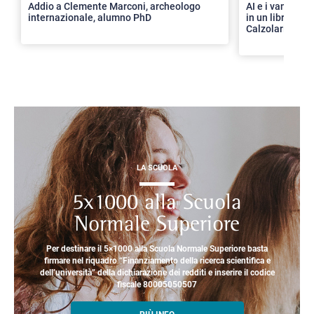
Addio a Clemente Marconi, archeologo
AI e i vantaggi 
internazionale, alumno PhD
in un libro con 
Calzolari
LA SCUOLA
5x1000 alla Scuola
Normale Superiore
Per destinare il 5×1000 alla Scuola Normale Superiore basta
firmare nel riquadro “Finanziamento della ricerca scientifica e
dell’università” della dichiarazione dei redditi e inserire il codice
fiscale 80005050507