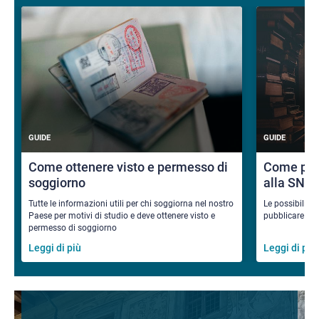
GUIDE
GUIDE
Come ottenere visto e permesso di
Come pub
soggiorno
alla SNS
Tutte le informazioni utili per chi soggiorna nel nostro
Le possibilità
Paese per motivi di studio e deve ottenere visto e
pubblicare i ri
permesso di soggiorno
Leggi di più
Leggi di più