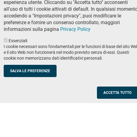
esperienza utente. Cliccando su "Accetta tutto" acconsenti
Ricerca
all'uso di tutti i cookie attivati di default. In qualsiasi momento
IRIS - Archivio della ricerca
accedendo a "Impostazioni privacy", puoi modificare le
preferenze e fornire un consenso controllato, maggiori
Didattica
informazioni sulla pagina
Privacy Policy
Offerta didattica
Essenziali
I cookie necessari sono fondamentali per le funzioni di base del sito We
Enti e imprese
Footer
e il sito Web non funzionerà nel modo previsto senza di essi. Questi
cookie non memorizzano dati identificativi personali.
column
Placement
Valorizzazione della ricerca
2
SALVA LE PREFERENZE
Scuole
Corsi di aggiornamento per insegnanti
ACCETTA TUTTO
Utilities
Servizi informatici di ateneo
Modulistica
Protocollo