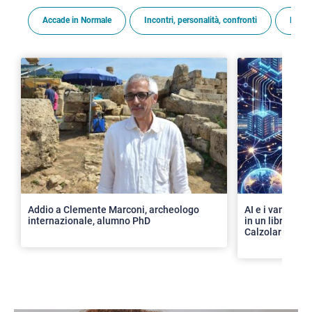
Accade in Normale
Incontri, personalità, confronti
Premi
>
Addio a Clemente Marconi, archeologo
AI e i vantaggi 
internazionale, alumno PhD
in un libro con 
Calzolari