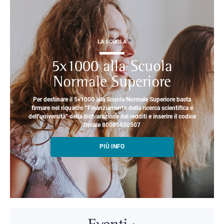
LA SCUOLA
5x1000 alla Scuola
Normale Superiore
Per destinare il 5×1000 alla Scuola Normale Superiore basta
firmare nel riquadro “Finanziamento della ricerca scientifica e
dell’università” della dichiarazione dei redditi e inserire il codice
fiscale 80005050507
PIÙ INFO