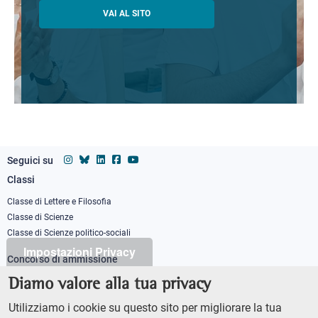
VAI AL SITO
Seguici su
Classi
Footer
column
Classe di Lettere e Filosofia
Classe di Scienze
1
Classe di Scienze politico-sociali
Impostazioni Privacy
Concorso di ammissione
Corso ordinario
Diamo valore alla tua privacy
PhD
Utilizziamo i cookie su questo sito per migliorare la tua