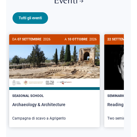
Eventi
Tutti gli eventi
DA
07 SETTEMBRE
2026
A
10 OTTOBRE
2026
22 SETTEMBRE
20
>
SEASONAL SCHOOL
SEMINARIO
Archaeology & Architecture
Reading Butler
Campagna di scavo a Agrigento
Two seminars