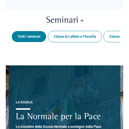
Seminari
Tutti i seminari
Classe di Lettere e Filosofia
Classe di Sc
LA SCUOLA
La Normale per la Pace
Le iniziative della Scuola Normale a sostegno della Pace