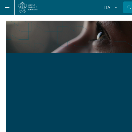
Salta
Salta
Salta
ITA
alla
al
alla
Cambia
lingua
navigazione
contenuto
ricerca
principale
principale
principale