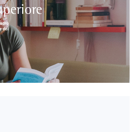
periore
uadro
e dei