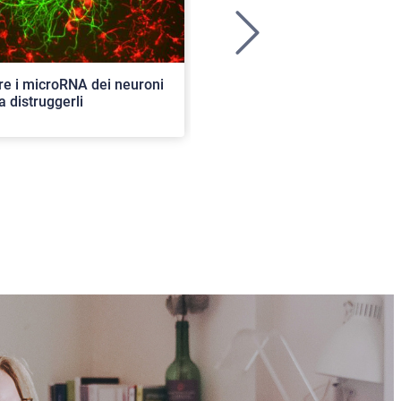
>
re i microRNA dei neuroni
Ancora aperte le iscrizioni per
a distruggerli
concorso di ammissione al c
ordinario. 82 i posti disponibil