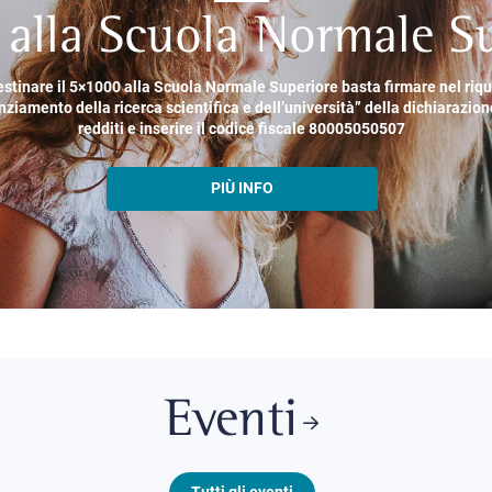
alla Scuola Normale Su
estinare il 5×1000 alla Scuola Normale Superiore basta firmare nel riq
nziamento della ricerca scientifica e dell’università” della dichiarazion
redditi e inserire il codice fiscale 80005050507
PIÙ INFO
Eventi