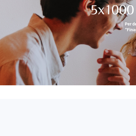
5x1000 
Per d
“Fina