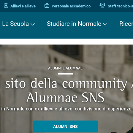
Allievi e allieve
Personale accademico
Staff tecnico-
La Scuola
Studiare in Normale
Rice
ALUMNI E ALUMNAE
TERZA MISSIONE
TERZA MISSIONE
il sito della community
EUROPEAN UNIVERSITIES
ei Cavalieri. Una stori
 Enne. Piacere di conos
Alumnae SNS
o che racconta la ricerca e la cultura promosse dalla Scuola 
corsi guidati negli edifici storici che si affacciano su Piazza dei
 in Normale con ex allievi e allieve: condivisione di esperienz
SCOPRI EELISA
PERCORSI E PRENOTAZIONI
ALLA ENNE
ALUMNI SNS