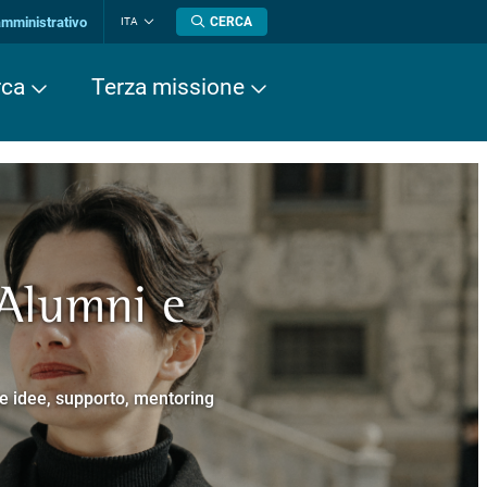
amministrativo
CERCA
ITA
Cambia
lingua
rca
Terza missione
 Alumni e
a europea
cere
Normale Superiore.
 Cavalieri.
e e idee, supporto, mentoring