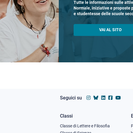
Tutte le informazioni sulle atti
Normale, iniziative e proposte 
e studentesse delle scuole sec
VAI AL SITO
Seguici su
Classi
Footer
Classe di Lettere e Filosofia
Classe di Scienze
V