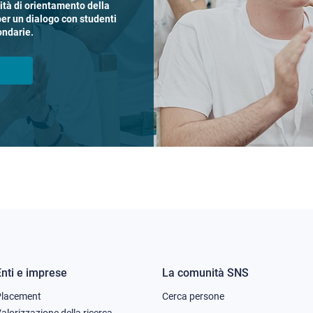
vità di orientamento della
per un dialogo con studenti
ondarie.
Enti e imprese
La comunità SNS
Footer
Footer
Placement
Cerca persone
alorizzazione della ricerca