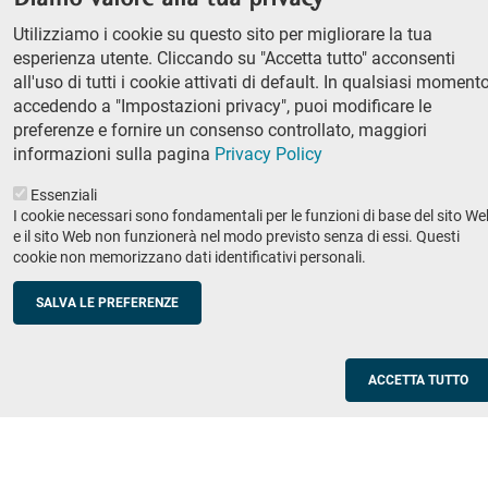
column
Classe di Lettere e Filosofia
Utilizziamo i cookie su questo sito per migliorare la tua
Classe di Scienze
1
esperienza utente. Cliccando su "Accetta tutto" acconsenti
Classe di Scienze politico-sociali
all'uso di tutti i cookie attivati di default. In qualsiasi momento
accedendo a "Impostazioni privacy", puoi modificare le
Concorso di ammissione
preferenze e fornire un consenso controllato, maggiori
Corso ordinario
informazioni sulla pagina
Privacy Policy
PhD
Essenziali
Ricerca
I cookie necessari sono fondamentali per le funzioni di base del sito We
e il sito Web non funzionerà nel modo previsto senza di essi. Questi
IRIS - Archivio della ricerca
cookie non memorizzano dati identificativi personali.
Didattica
SALVA LE PREFERENZE
Offerta didattica
Enti e imprese
Footer
ACCETTA TUTTO
column
Placement
Valorizzazione della ricerca
2
Scuole