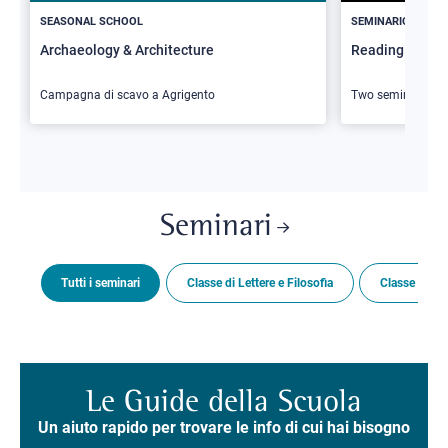
SEASONAL SCHOOL
SEMINARIO
Archaeology & Architecture
Reading Butler
Campagna di scavo a Agrigento
Two seminars
Seminari
Tutti i seminari
Classe di Lettere e Filosofia
Classe di Sc
Le Guide della Scuola
Un aiuto rapido per trovare le info di cui hai bisogno