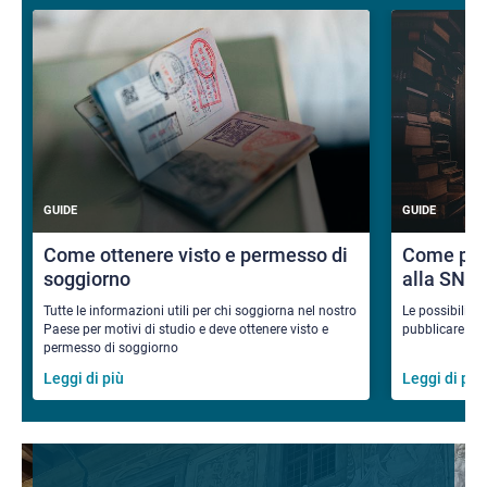
GUIDE
GUIDE
Come ottenere visto e permesso di
Come pub
soggiorno
alla SNS
Tutte le informazioni utili per chi soggiorna nel nostro
Le possibilità
Paese per motivi di studio e deve ottenere visto e
pubblicare i ri
permesso di soggiorno
Leggi di più
Leggi di più