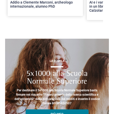
Addio a Clemente Marconi, archeologo
AI e i vantaggi 
internazionale, alumno PhD
in un libro con 
Calzolari
LA SCUOLA
5x1000 alla Scuola
Normale Superiore
Per destinare il 5×1000 alla Scuola Normale Superiore basta
firmare nel riquadro “Finanziamento della ricerca scientifica e
dell’università” della dichiarazione dei redditi e inserire il codice
fiscale 80005050507