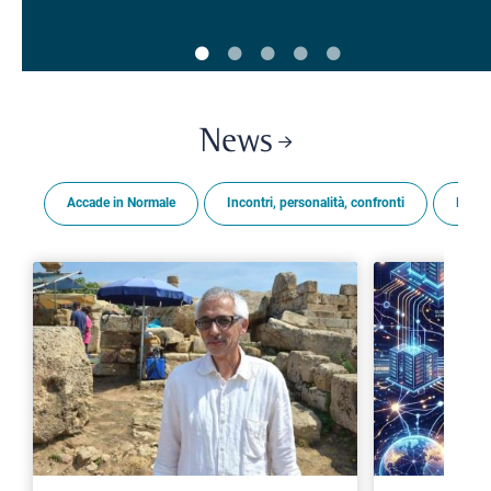
News
Accade in Normale
Incontri, personalità, confronti
Premi
>