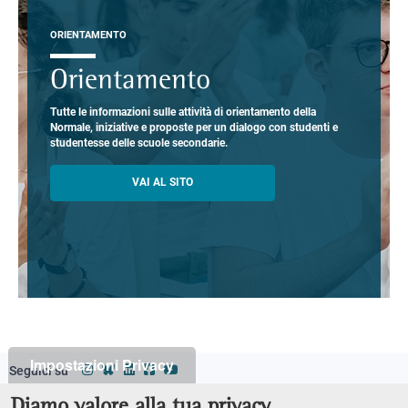
ORIENTAMENTO
Orientamento
Tutte le informazioni sulle attività di orientamento della
Normale, iniziative e proposte per un dialogo con studenti e
studentesse delle scuole secondarie.
VAI AL SITO
Impostazioni Privacy
Seguici su
Classi
Footer
Diamo valore alla tua privacy