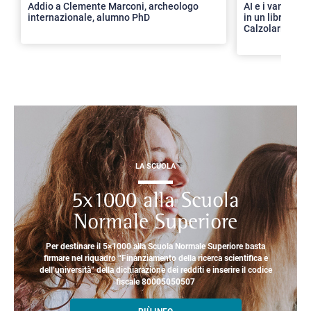
Addio a Clemente Marconi, archeologo
AI e i vantaggi 
internazionale, alumno PhD
in un libro con 
Calzolari
LA SCUOLA
5x1000 alla Scuola
Normale Superiore
Per destinare il 5×1000 alla Scuola Normale Superiore basta
firmare nel riquadro “Finanziamento della ricerca scientifica e
dell’università” della dichiarazione dei redditi e inserire il codice
fiscale 80005050507