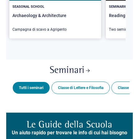
SEASONAL SCHOOL
SEMINARIO
Archaeology & Architecture
Reading Butler
Campagna di scavo a Agrigento
Two seminars
Seminari
Tutti i seminari
Classe di Lettere e Filosofia
Classe di Sc
Le Guide della Scuola
Un aiuto rapido per trovare le info di cui hai bisogno