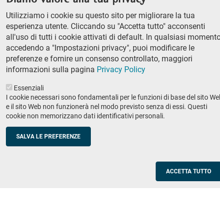
column
Classe di Lettere e Filosofia
Utilizziamo i cookie su questo sito per migliorare la tua
Classe di Scienze
1
esperienza utente. Cliccando su "Accetta tutto" acconsenti
Classe di Scienze politico-sociali
all'uso di tutti i cookie attivati di default. In qualsiasi momento
accedendo a "Impostazioni privacy", puoi modificare le
Concorso di ammissione
preferenze e fornire un consenso controllato, maggiori
Corso ordinario
informazioni sulla pagina
Privacy Policy
PhD
Essenziali
Ricerca
I cookie necessari sono fondamentali per le funzioni di base del sito We
e il sito Web non funzionerà nel modo previsto senza di essi. Questi
IRIS - Archivio della ricerca
cookie non memorizzano dati identificativi personali.
Didattica
SALVA LE PREFERENZE
Offerta didattica
Enti e imprese
Footer
ACCETTA TUTTO
column
Placement
Valorizzazione della ricerca
2
Scuole