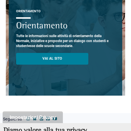
ORIENTAMENTO
Orientamento
Tutte le informazioni sulle attività di orientamento della
Normale, iniziative e proposte per un dialogo con studenti e
studentesse delle scuole secondarie.
VAI AL SITO
Impostazioni Privacy
Seguici su
Classi
Footer
Diamo valore alla tua privacy