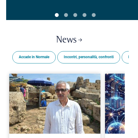
News
Accade in Normale
Incontri, personalità, confronti
Premi
>