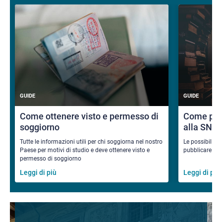
GUIDE
GUIDE
Come ottenere visto e permesso di
Come pub
soggiorno
alla SNS
Tutte le informazioni utili per chi soggiorna nel nostro
Le possibilità
Paese per motivi di studio e deve ottenere visto e
pubblicare i ri
permesso di soggiorno
Leggi di più
Leggi di più