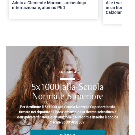
Addio a Clemente Marconi, archeologo
AI e i vantaggi 
internazionale, alumno PhD
in un libro con 
Calzolari
LA SCUOLA
5x1000 alla Scuola
Normale Superiore
Per destinare il 5×1000 alla Scuola Normale Superiore basta
firmare nel riquadro “Finanziamento della ricerca scientifica e
dell’università” della dichiarazione dei redditi e inserire il codice
fiscale 80005050507