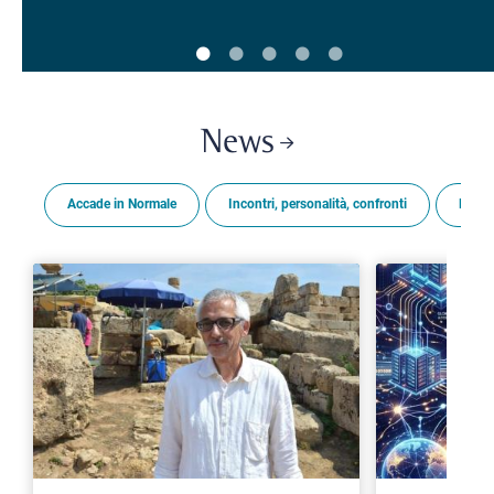
News
Accade in Normale
Incontri, personalità, confronti
Premi
>