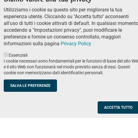
column
Classe di Lettere e Filosofia
Utilizziamo i cookie su questo sito per migliorare la tua
Classe di Scienze
1
esperienza utente. Cliccando su "Accetta tutto" acconsenti
Classe di Scienze politico-sociali
all'uso di tutti i cookie attivati di default. In qualsiasi momento
accedendo a "Impostazioni privacy", puoi modificare le
Concorso di ammissione
preferenze e fornire un consenso controllato, maggiori
Corso ordinario
informazioni sulla pagina
Privacy Policy
PhD
Essenziali
Ricerca
I cookie necessari sono fondamentali per le funzioni di base del sito We
e il sito Web non funzionerà nel modo previsto senza di essi. Questi
IRIS - Archivio della ricerca
cookie non memorizzano dati identificativi personali.
Didattica
SALVA LE PREFERENZE
Offerta didattica
Enti e imprese
Footer
ACCETTA TUTTO
column
Placement
Valorizzazione della ricerca
2
Scuole