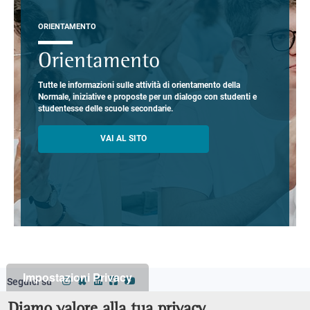
ORIENTAMENTO
Orientamento
Tutte le informazioni sulle attività di orientamento della
Normale, iniziative e proposte per un dialogo con studenti e
studentesse delle scuole secondarie.
VAI AL SITO
Impostazioni Privacy
Seguici su
Classi
Footer
Diamo valore alla tua privacy