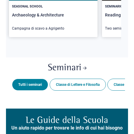
SEASONAL SCHOOL
SEMINARIO
Archaeology & Architecture
Reading Butler
Campagna di scavo a Agrigento
Two seminars
Seminari
Tutti i seminari
Classe di Lettere e Filosofia
Classe di Sc
Le Guide della Scuola
Un aiuto rapido per trovare le info di cui hai bisogno