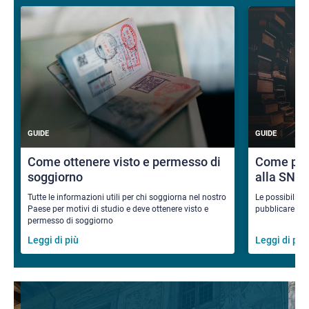
GUIDE
GUIDE
Come ottenere visto e permesso di
Come pub
soggiorno
alla SNS
Tutte le informazioni utili per chi soggiorna nel nostro
Le possibilità
Paese per motivi di studio e deve ottenere visto e
pubblicare i ri
permesso di soggiorno
Leggi di più
Leggi di più