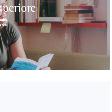
periore
uadro
e dei