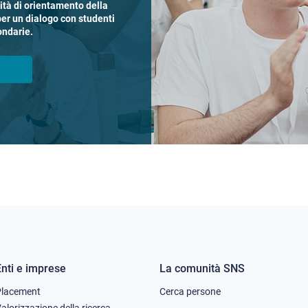
vità di orientamento della
per un dialogo con studenti
ondarie.
Enti e imprese
La comunità SNS
Footer
Footer
Placement
Cerca persone
alorizzazione della ricerca