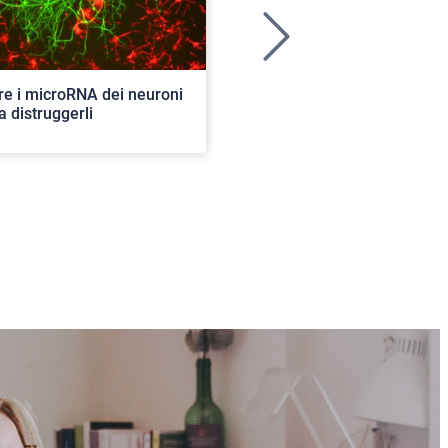
>
re i microRNA dei neuroni
Ancora aperte le iscrizioni per
a distruggerli
concorso di ammissione al c
ordinario. 82 i posti disponibil