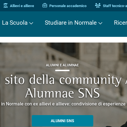
Allievi e allieve
Personale accademico
Staff tecnico-
La Scuola
Studiare in Normale
Rice
ALUMNI E ALUMNAE
TERZA MISSIONE
TERZA MISSIONE
il sito della community
EUROPEAN UNIVERSITIES
ei Cavalieri. Una stori
 Enne. Piacere di conos
Alumnae SNS
o che racconta la ricerca e la cultura promosse dalla Scuola 
corsi guidati negli edifici storici che si affacciano su Piazza dei
 in Normale con ex allievi e allieve: condivisione di esperienz
SCOPRI EELISA
PERCORSI E PRENOTAZIONI
ALLA ENNE
ALUMNI SNS