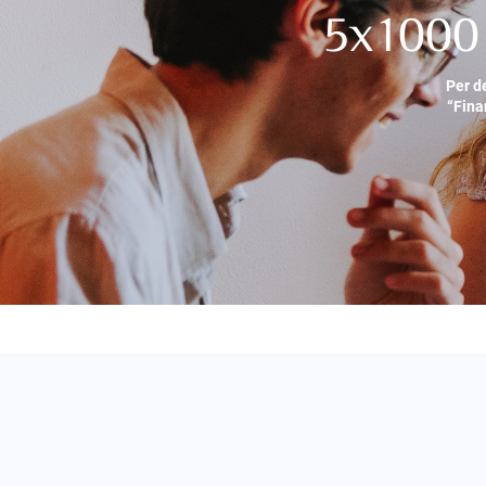
5x1000 
Per d
“Fina