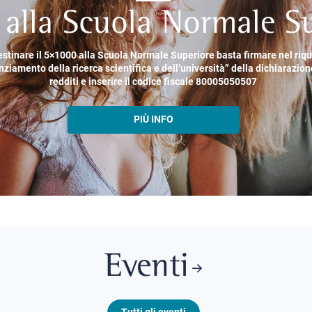
alla Scuola Normale Su
estinare il 5×1000 alla Scuola Normale Superiore basta firmare nel riq
nziamento della ricerca scientifica e dell’università” della dichiarazion
redditi e inserire il codice fiscale 80005050507
PIÙ INFO
Eventi