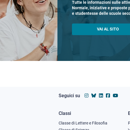
Tutte le informazioni sulle atti
Normale, iniziative e proposte 
e studentesse delle scuole sec
VAI AL SITO
Seguici su
Classi
Footer
Classe di Lettere e Filosofia
Classe di Scienze
V