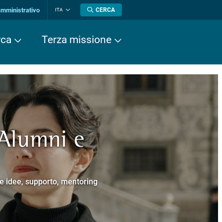
amministrativo
CERCA
ITA
Cambia
lingua
rca
Terza missione
 Alumni e
a europea
cere
Normale Superiore.
 Cavalieri.
e e idee, supporto, mentoring