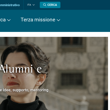
amministrativo
CERCA
ITA
Cambia
lingua
rca
Terza missione
 Alumni e
a europea
cere
Normale Superiore.
 Cavalieri.
e e idee, supporto, mentoring