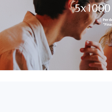
5x1000 
Per d
“Fina