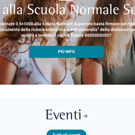
alla Scuola Normale Su
estinare il 5×1000 alla Scuola Normale Superiore basta firmare nel riq
nziamento della ricerca scientifica e dell’università” della dichiarazion
redditi e inserire il codice fiscale 80005050507
PIÙ INFO
Eventi