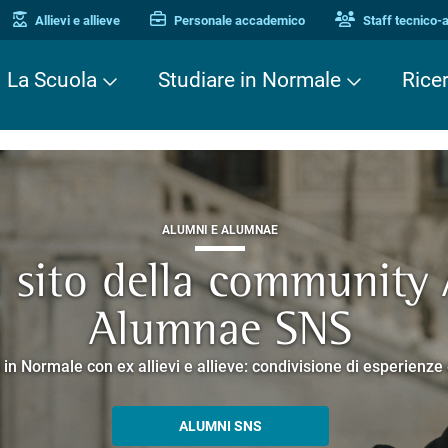
Allievi e allieve
Personale accademico
Staff tecnico-
La Scuola
Studiare in Normale
Rice
ALUMNI E ALUMNAE
TERZA MISSIONE
TERZA MISSIONE
il sito della community
EUROPEAN UNIVERSITIES
ei Cavalieri. Una stori
 Enne. Piacere di conos
Alumnae SNS
o che racconta la ricerca e la cultura promosse dalla Scuola 
corsi guidati negli edifici storici che si affacciano su Piazza dei
 in Normale con ex allievi e allieve: condivisione di esperienz
SCOPRI EELISA
PERCORSI E PRENOTAZIONI
ALLA ENNE
ALUMNI SNS