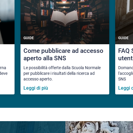
GUIDE
GUIDE
Come pubblicare ad accesso
FAQ S
aperto alla SNS
utent
orna
Le possibilità offerte dalla Scuola Normale
Domande 
 deve
per pubblicare i risultati della ricerca ad
l'accogl
accesso aperto.
SNS
Leggi di più
Leggi d