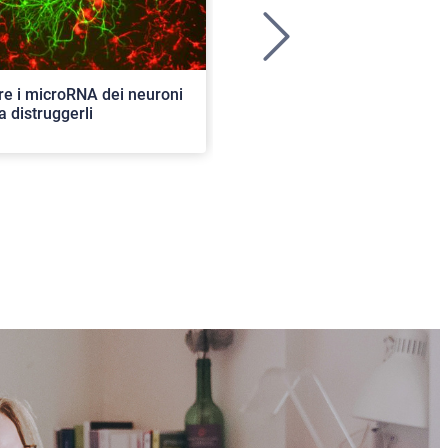
>
re i microRNA dei neuroni
Ancora aperte le iscrizioni per
a distruggerli
concorso di ammissione al c
ordinario. 82 i posti disponibil