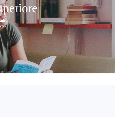
periore
uadro
e dei