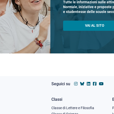
Tutte le informazioni sulle atti
Normale, iniziative e proposte 
e studentesse delle scuole sec
VAI AL SITO
Seguici su
Classi
Footer
Classe di Lettere e Filosofia
Classe di Scienze
V