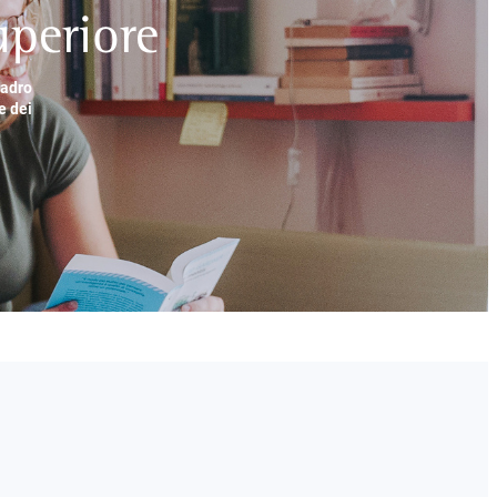
periore
uadro
e dei