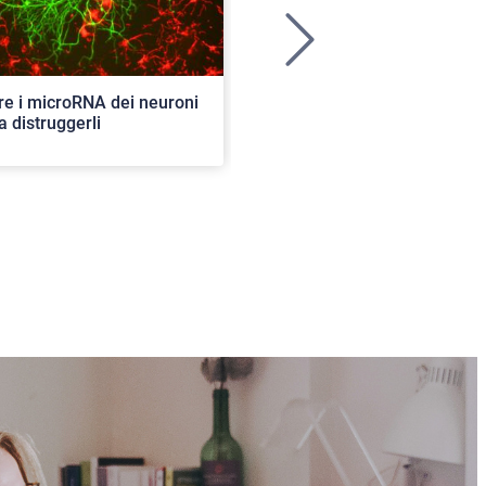
>
re i microRNA dei neuroni
Ancora aperte le iscrizioni per
a distruggerli
concorso di ammissione al c
ordinario. 82 i posti disponibil