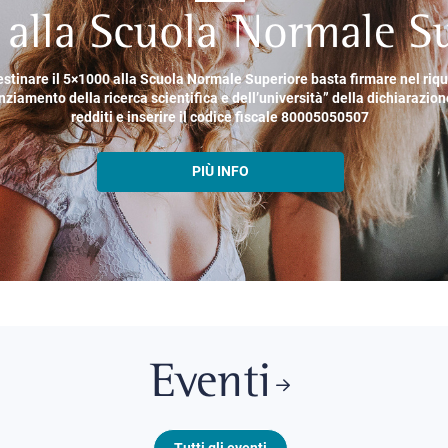
alla Scuola Normale Su
estinare il 5×1000 alla Scuola Normale Superiore basta firmare nel riq
nziamento della ricerca scientifica e dell’università” della dichiarazion
redditi e inserire il codice fiscale 80005050507
PIÙ INFO
Eventi