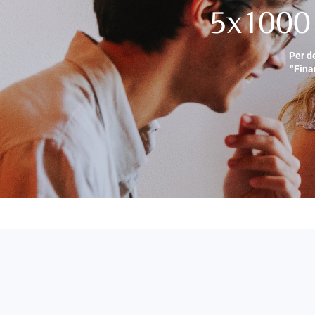
5x1000 
Per d
“Fina