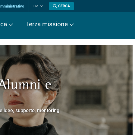
amministrativo
CERCA
ITA
Cambia
lingua
rca
Terza missione
 Alumni e
a europea
cere
Normale Superiore.
 Cavalieri.
e e idee, supporto, mentoring