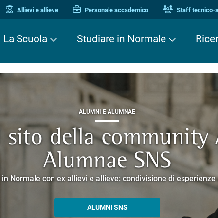
Allievi e allieve
Personale accademico
Staff tecnico-
La Scuola
Studiare in Normale
Rice
ALUMNI E ALUMNAE
TERZA MISSIONE
TERZA MISSIONE
il sito della community
EUROPEAN UNIVERSITIES
ei Cavalieri. Una stori
 Enne. Piacere di conos
Alumnae SNS
o che racconta la ricerca e la cultura promosse dalla Scuola 
corsi guidati negli edifici storici che si affacciano su Piazza dei
 in Normale con ex allievi e allieve: condivisione di esperienz
SCOPRI EELISA
PERCORSI E PRENOTAZIONI
ALLA ENNE
ALUMNI SNS