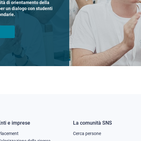
vità di orientamento della
per un dialogo con studenti
ondarie.
Enti e imprese
La comunità SNS
Footer
Footer
Placement
Cerca persone
alorizzazione della ricerca