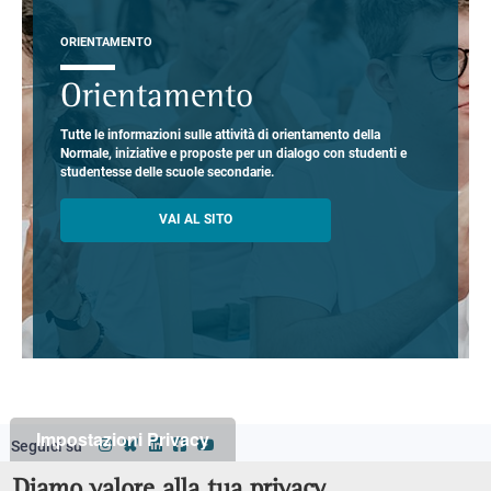
ORIENTAMENTO
Orientamento
Tutte le informazioni sulle attività di orientamento della
Normale, iniziative e proposte per un dialogo con studenti e
studentesse delle scuole secondarie.
VAI AL SITO
Impostazioni Privacy
Seguici su
Classi
Footer
Diamo valore alla tua privacy