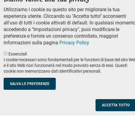
column
Classe di Lettere e Filosofia
Utilizziamo i cookie su questo sito per migliorare la tua
Classe di Scienze
1
esperienza utente. Cliccando su "Accetta tutto" acconsenti
Classe di Scienze politico-sociali
all'uso di tutti i cookie attivati di default. In qualsiasi momento
accedendo a "Impostazioni privacy", puoi modificare le
Concorso di ammissione
preferenze e fornire un consenso controllato, maggiori
Corso ordinario
informazioni sulla pagina
Privacy Policy
PhD
Essenziali
Ricerca
I cookie necessari sono fondamentali per le funzioni di base del sito We
e il sito Web non funzionerà nel modo previsto senza di essi. Questi
IRIS - Archivio della ricerca
cookie non memorizzano dati identificativi personali.
Didattica
SALVA LE PREFERENZE
Offerta didattica
Enti e imprese
Footer
ACCETTA TUTTO
column
Placement
Valorizzazione della ricerca
2
Scuole