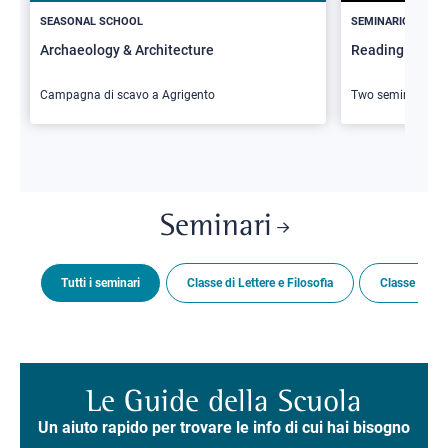
SEASONAL SCHOOL
SEMINARIO
Archaeology & Architecture
Reading Butler
Campagna di scavo a Agrigento
Two seminars
Seminari
Tutti i seminari
Classe di Lettere e Filosofia
Classe di Sc
Le Guide della Scuola
Un aiuto rapido per trovare le info di cui hai bisogno