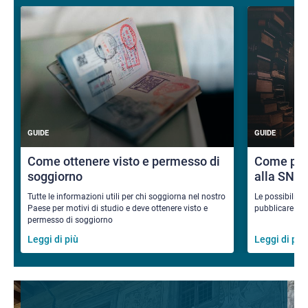
GUIDE
GUIDE
Come ottenere visto e permesso di
Come pub
soggiorno
alla SNS
Tutte le informazioni utili per chi soggiorna nel nostro
Le possibilità
Paese per motivi di studio e deve ottenere visto e
pubblicare i ri
permesso di soggiorno
Leggi di più
Leggi di più