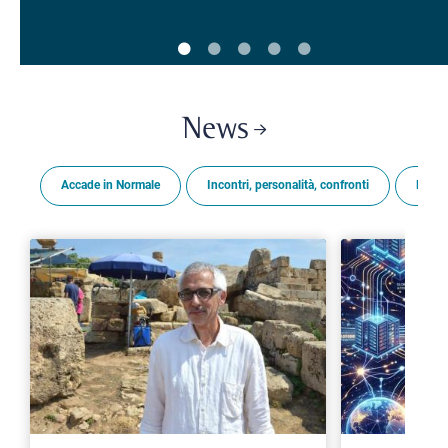
News
Accade in Normale
Incontri, personalità, confronti
Premi
>