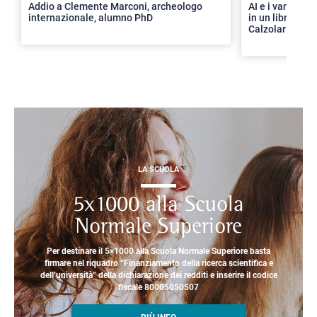
Addio a Clemente Marconi, archeologo
AI e i vantaggi 
internazionale, alumno PhD
in un libro con 
Calzolari
LA SCUOLA
5x1000 alla Scuola
Normale Superiore
Per destinare il 5×1000 alla Scuola Normale Superiore basta
firmare nel riquadro “Finanziamento della ricerca scientifica e
dell’università” della dichiarazione dei redditi e inserire il codice
fiscale 80005050507