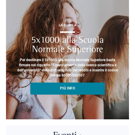
LA SCUOLA
5x1000 alla Scuola
Normale Superiore
Per destinare il 5×1000 alla Scuola Normale Superiore basta
firmare nel riquadro “Finanziamento della ricerca scientifica e
dell’università” della dichiarazione dei redditi e inserire il codice
fiscale 80005050507
PIÙ INFO