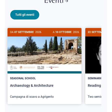
Eventi
Tutti gli eventi
DA
07 SETTEMBRE
2026
A
10 OTTOBRE
2026
22 SETTEMBRE
20
>
SEASONAL SCHOOL
SEMINARIO
Archaeology & Architecture
Reading Butler
Campagna di scavo a Agrigento
Two seminars