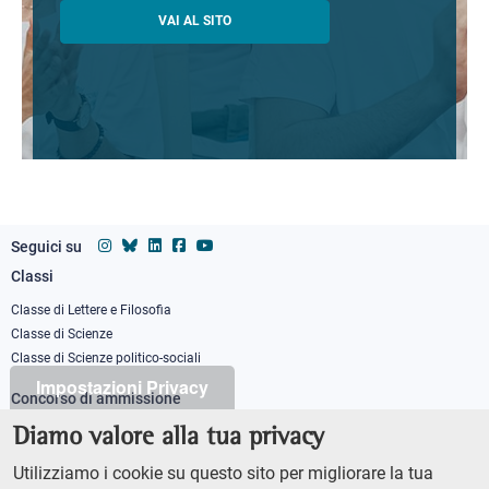
VAI AL SITO
Seguici su
Classi
Footer
column
Classe di Lettere e Filosofia
Classe di Scienze
1
Classe di Scienze politico-sociali
Impostazioni Privacy
Concorso di ammissione
Corso ordinario
Diamo valore alla tua privacy
PhD
Utilizziamo i cookie su questo sito per migliorare la tua