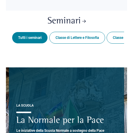
Seminari
Tutti i seminari
Classe di Lettere e Filosofia
Classe di Sc
LA SCUOLA
La Normale per la Pace
Le iniziative della Scuola Normale a sostegno della Pace