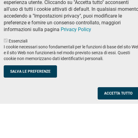
esperienza utente. Cliccando su "Accetta tutto" acconsenti
Ricerca
all'uso di tutti i cookie attivati di default. In qualsiasi momento
IRIS - Archivio della ricerca
accedendo a "Impostazioni privacy", puoi modificare le
preferenze e fornire un consenso controllato, maggiori
Didattica
informazioni sulla pagina
Privacy Policy
Offerta didattica
Essenziali
I cookie necessari sono fondamentali per le funzioni di base del sito We
Enti e imprese
Footer
e il sito Web non funzionerà nel modo previsto senza di essi. Questi
cookie non memorizzano dati identificativi personali.
column
Placement
Valorizzazione della ricerca
2
SALVA LE PREFERENZE
Scuole
Corsi di aggiornamento per insegnanti
ACCETTA TUTTO
Utilities
Servizi informatici di ateneo
Modulistica
Protocollo