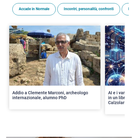
Accade in Normale
Incontri, personalità, confronti
Premi
>
Addio a Clemente Marconi, archeologo
AI e i vantaggi 
internazionale, alumno PhD
in un libro con 
Calzolari