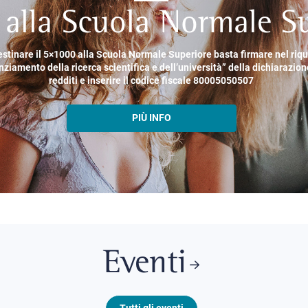
alla Scuola Normale Su
estinare il 5×1000 alla Scuola Normale Superiore basta firmare nel riq
nziamento della ricerca scientifica e dell’università” della dichiarazion
redditi e inserire il codice fiscale 80005050507
PIÙ INFO
Eventi