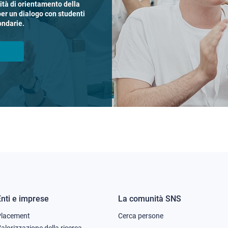
vità di orientamento della
per un dialogo con studenti
ondarie.
Enti e imprese
La comunità SNS
Footer
Footer
Placement
Cerca persone
alorizzazione della ricerca