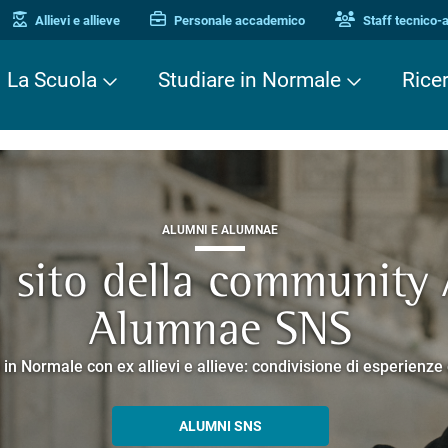
Allievi e allieve
Personale accademico
Staff tecnico-
La Scuola
Studiare in Normale
Rice
ALUMNI E ALUMNAE
TERZA MISSIONE
TERZA MISSIONE
il sito della community
EUROPEAN UNIVERSITIES
ei Cavalieri. Una stori
 Enne. Piacere di conos
Alumnae SNS
o che racconta la ricerca e la cultura promosse dalla Scuola 
corsi guidati negli edifici storici che si affacciano su Piazza dei
 in Normale con ex allievi e allieve: condivisione di esperienz
SCOPRI EELISA
PERCORSI E PRENOTAZIONI
ALLA ENNE
ALUMNI SNS