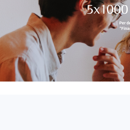
5x1000 
Per d
“Fina