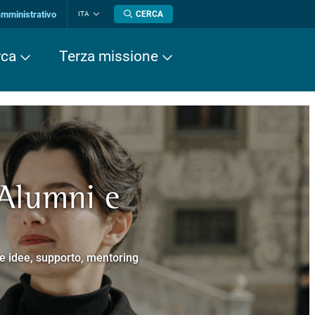
amministrativo
CERCA
ITA
Cambia
lingua
rca
Terza missione
 Alumni e
a europea
cere
Normale Superiore.
 Cavalieri.
e e idee, supporto, mentoring