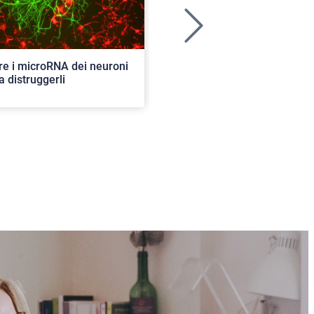
>
re i microRNA dei neuroni
Ancora aperte le iscrizioni per
a distruggerli
concorso di ammissione al c
ordinario. 82 i posti disponibil