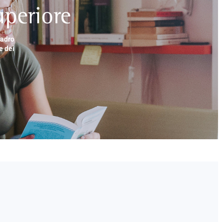
periore
uadro
e dei