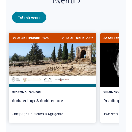
Eventi
Tutti gli eventi
DA
07 SETTEMBRE
2026
A
10 OTTOBRE
2026
22 SETTEMBRE
20
>
SEASONAL SCHOOL
SEMINARIO
Archaeology & Architecture
Reading Butler
Campagna di scavo a Agrigento
Two seminars