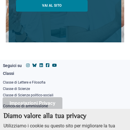
VAI AL SITO
Seguici su
Classi
Footer
column
Classe di Lettere e Filosofia
Classe di Scienze
1
Classe di Scienze politico-sociali
Impostazioni Privacy
Concorso di ammissione
Corso ordinario
Diamo valore alla tua privacy
PhD
Utilizziamo i cookie su questo sito per migliorare la tua