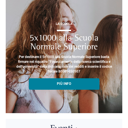
LA SCUOLA
5x1000 alla Scuola
Normale Superiore
Per destinare il 5×1000 alla Scuola Normale Superiore basta
firmare nel riquadro “Finanziamento della ricerca scientifica e
dell’università” della dichiarazione dei redditi e inserire il codice
fiscale 80005050507
PIÙ INFO