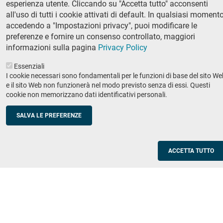
esperienza utente. Cliccando su "Accetta tutto" acconsenti
Ricerca
all'uso di tutti i cookie attivati di default. In qualsiasi momento
IRIS - Archivio della ricerca
accedendo a "Impostazioni privacy", puoi modificare le
preferenze e fornire un consenso controllato, maggiori
Didattica
informazioni sulla pagina
Privacy Policy
Offerta didattica
Essenziali
I cookie necessari sono fondamentali per le funzioni di base del sito We
Enti e imprese
Footer
e il sito Web non funzionerà nel modo previsto senza di essi. Questi
cookie non memorizzano dati identificativi personali.
column
Placement
Valorizzazione della ricerca
2
SALVA LE PREFERENZE
Scuole
Corsi di aggiornamento per insegnanti
ACCETTA TUTTO
Utilities
Servizi informatici di ateneo
Modulistica
Protocollo