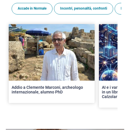
Accade in Normale
Incontri, personalità, confronti
Premi
>
Addio a Clemente Marconi, archeologo
AI e i vantaggi 
internazionale, alumno PhD
in un libro con 
Calzolari