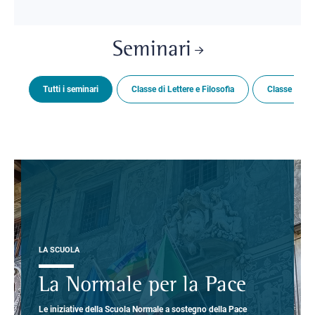
Seminari
Tutti i seminari
Classe di Lettere e Filosofia
Classe di Sc
LA SCUOLA
La Normale per la Pace
Le iniziative della Scuola Normale a sostegno della Pace