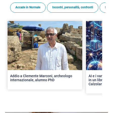
Accade in Normale
Incontri, personalità, confronti
Premi
>
Addio a Clemente Marconi, archeologo
AI e i vantaggi 
internazionale, alumno PhD
in un libro con 
Calzolari