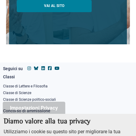
VAI AL SITO
Seguici su
Classi
Footer
column
Classe di Lettere e Filosofia
Classe di Scienze
1
Classe di Scienze politico-sociali
Impostazioni Privacy
Concorso di ammissione
Corso ordinario
Diamo valore alla tua privacy
PhD
Utilizziamo i cookie su questo sito per migliorare la tua