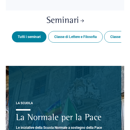
Seminari
Tutti i seminari
Classe di Lettere e Filosofia
Classe di Sc
LA SCUOLA
La Normale per la Pace
Le iniziative della Scuola Normale a sostegno della Pace