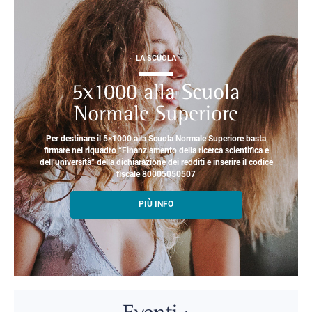
LA SCUOLA
5x1000 alla Scuola
Normale Superiore
Per destinare il 5×1000 alla Scuola Normale Superiore basta
firmare nel riquadro “Finanziamento della ricerca scientifica e
dell’università” della dichiarazione dei redditi e inserire il codice
fiscale 80005050507
PIÙ INFO