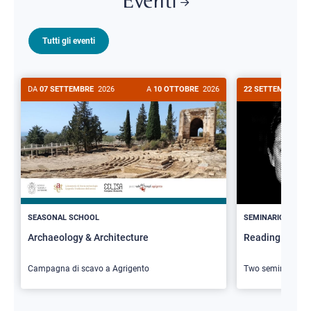
Eventi
Tutti gli eventi
DA
07 SETTEMBRE
2026
A
10 OTTOBRE
2026
22 SETTEMBRE
20
>
SEASONAL SCHOOL
SEMINARIO
Archaeology & Architecture
Reading Butler
Campagna di scavo a Agrigento
Two seminars