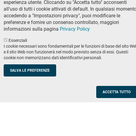
esperienza utente. Cliccando su "Accetta tutto" acconsenti
Ricerca
all'uso di tutti i cookie attivati di default. In qualsiasi momento
IRIS - Archivio della ricerca
accedendo a "Impostazioni privacy", puoi modificare le
preferenze e fornire un consenso controllato, maggiori
Didattica
informazioni sulla pagina
Privacy Policy
Offerta didattica
Essenziali
I cookie necessari sono fondamentali per le funzioni di base del sito We
Enti e imprese
Footer
e il sito Web non funzionerà nel modo previsto senza di essi. Questi
cookie non memorizzano dati identificativi personali.
column
Placement
Valorizzazione della ricerca
2
SALVA LE PREFERENZE
Scuole
Corsi di aggiornamento per insegnanti
ACCETTA TUTTO
Utilities
Servizi informatici di ateneo
Modulistica
Protocollo