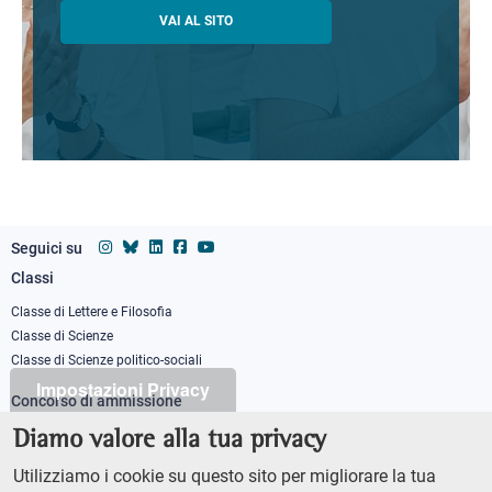
VAI AL SITO
Seguici su
Classi
Footer
column
Classe di Lettere e Filosofia
Classe di Scienze
1
Classe di Scienze politico-sociali
Impostazioni Privacy
Concorso di ammissione
Corso ordinario
Diamo valore alla tua privacy
PhD
Utilizziamo i cookie su questo sito per migliorare la tua