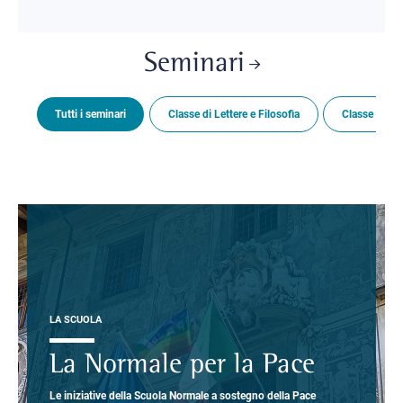
Seminari
Tutti i seminari
Classe di Lettere e Filosofia
Classe di Sc
LA SCUOLA
La Normale per la Pace
Le iniziative della Scuola Normale a sostegno della Pace