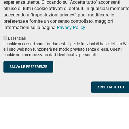
esperienza utente. Cliccando su "Accetta tutto" acconsenti
Ricerca
all'uso di tutti i cookie attivati di default. In qualsiasi momento
IRIS - Archivio della ricerca
accedendo a "Impostazioni privacy", puoi modificare le
preferenze e fornire un consenso controllato, maggiori
Didattica
informazioni sulla pagina
Privacy Policy
Offerta didattica
Essenziali
I cookie necessari sono fondamentali per le funzioni di base del sito We
Enti e imprese
Footer
e il sito Web non funzionerà nel modo previsto senza di essi. Questi
cookie non memorizzano dati identificativi personali.
column
Placement
Valorizzazione della ricerca
2
SALVA LE PREFERENZE
Scuole
Corsi di aggiornamento per insegnanti
ACCETTA TUTTO
Utilities
Servizi informatici di ateneo
Modulistica
Protocollo