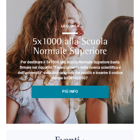
LA SCUOLA
5x1000 alla Scuola
Normale Superiore
Per destinare il 5×1000 alla Scuola Normale Superiore basta
firmare nel riquadro “Finanziamento della ricerca scientifica e
dell’università” della dichiarazione dei redditi e inserire il codice
fiscale 80005050507
PIÙ INFO