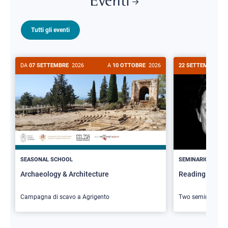
Eventi
Tutti gli eventi
DA
07 SETTEMBRE
2026
A
10 OTTOBRE
2026
22 SETTEMBRE
20
>
SEASONAL SCHOOL
SEMINARIO
Archaeology & Architecture
Reading Butler
Campagna di scavo a Agrigento
Two seminars