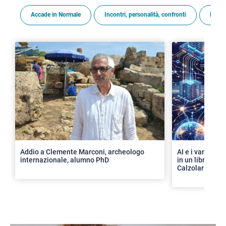
Accade in Normale
Incontri, personalità, confronti
Premi
>
Addio a Clemente Marconi, archeologo
AI e i vantaggi 
internazionale, alumno PhD
in un libro con 
Calzolari