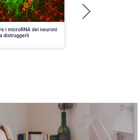
>
re i microRNA dei neuroni
Ancora aperte le iscrizioni per
a distruggerli
concorso di ammissione al c
ordinario. 82 i posti disponibil