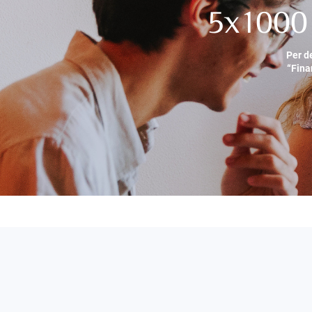
5x1000 
Per d
“Fina