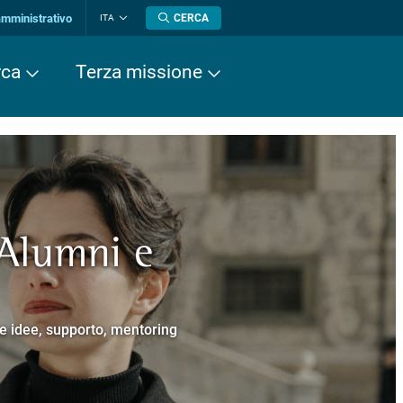
amministrativo
CERCA
ITA
Cambia
lingua
rca
Terza missione
 Alumni e
a europea
cere
Normale Superiore.
 Cavalieri.
e e idee, supporto, mentoring