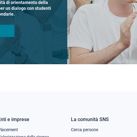
vità di orientamento della
per un dialogo con studenti
ondarie.
Enti e imprese
La comunità SNS
Footer
Footer
Placement
Cerca persone
alorizzazione della ricerca