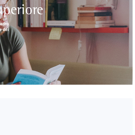
periore
uadro
e dei