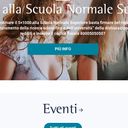
alla Scuola Normale Su
estinare il 5×1000 alla Scuola Normale Superiore basta firmare nel riq
nziamento della ricerca scientifica e dell’università” della dichiarazion
redditi e inserire il codice fiscale 80005050507
PIÙ INFO
Eventi