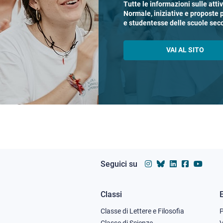
Tutte le informazioni sulle atti
Normale, iniziative e proposte 
e studentesse delle scuole sec
VAI AL SITO
Seguici su
Classi
Footer
Classe di Lettere e Filosofia
Classe di Scienze
V