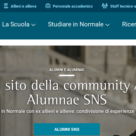
Allievi e allieve
Personale accademico
Staff tecnico-
La Scuola
Studiare in Normale
Rice
ALUMNI E ALUMNAE
TERZA MISSIONE
TERZA MISSIONE
il sito della community
EUROPEAN UNIVERSITIES
ei Cavalieri. Una stori
 Enne. Piacere di conos
Alumnae SNS
o che racconta la ricerca e la cultura promosse dalla Scuola 
corsi guidati negli edifici storici che si affacciano su Piazza dei
 in Normale con ex allievi e allieve: condivisione di esperienz
SCOPRI EELISA
PERCORSI E PRENOTAZIONI
ALLA ENNE
ALUMNI SNS