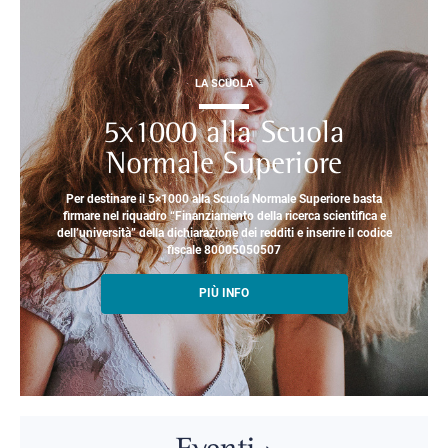
LA SCUOLA
5x1000 alla Scuola
Normale Superiore
Per destinare il 5×1000 alla Scuola Normale Superiore basta
firmare nel riquadro “Finanziamento della ricerca scientifica e
dell’università” della dichiarazione dei redditi e inserire il codice
fiscale 80005050507
PIÙ INFO