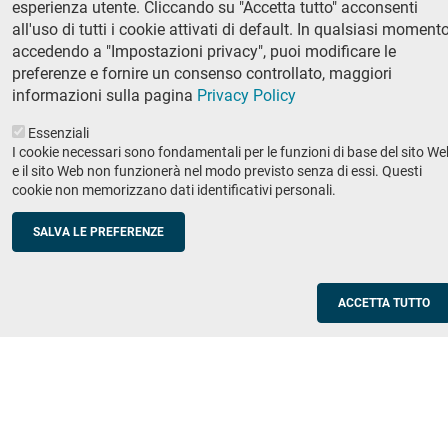
esperienza utente. Cliccando su "Accetta tutto" acconsenti
Ricerca
all'uso di tutti i cookie attivati di default. In qualsiasi momento
IRIS - Archivio della ricerca
accedendo a "Impostazioni privacy", puoi modificare le
preferenze e fornire un consenso controllato, maggiori
Didattica
informazioni sulla pagina
Privacy Policy
Offerta didattica
Essenziali
I cookie necessari sono fondamentali per le funzioni di base del sito We
Enti e imprese
Footer
e il sito Web non funzionerà nel modo previsto senza di essi. Questi
cookie non memorizzano dati identificativi personali.
column
Placement
Valorizzazione della ricerca
2
SALVA LE PREFERENZE
Scuole
Corsi di aggiornamento per insegnanti
ACCETTA TUTTO
Utilities
Servizi informatici di ateneo
Modulistica
Protocollo