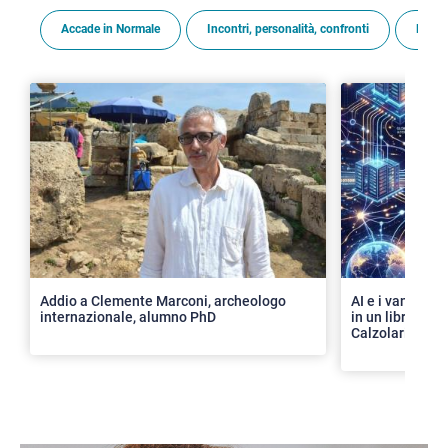
Accade in Normale
Incontri, personalità, confronti
Premi
>
Addio a Clemente Marconi, archeologo
AI e i vantaggi 
internazionale, alumno PhD
in un libro con 
Calzolari