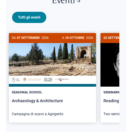
Eventi
Tutti gli eventi
DA
07 SETTEMBRE
2026
A
10 OTTOBRE
2026
22 SETTEMBRE
20
>
SEASONAL SCHOOL
SEMINARIO
Archaeology & Architecture
Reading Butler
Campagna di scavo a Agrigento
Two seminars