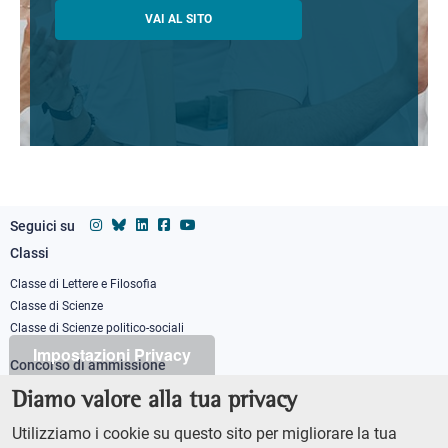
VAI AL SITO
Seguici su
Classi
Footer
column
Classe di Lettere e Filosofia
Classe di Scienze
1
Classe di Scienze politico-sociali
Impostazioni Privacy
Concorso di ammissione
Corso ordinario
Diamo valore alla tua privacy
PhD
Utilizziamo i cookie su questo sito per migliorare la tua