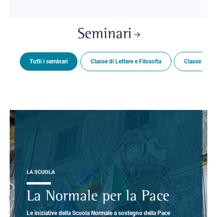
Seminari
Tutti i seminari
Classe di Lettere e Filosofia
Classe di Sc
LA SCUOLA
La Normale per la Pace
Le iniziative della Scuola Normale a sostegno della Pace