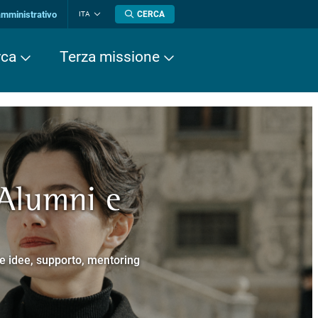
amministrativo
CERCA
ITA
Cambia
lingua
rca
Terza missione
 Alumni e
a europea
cere
Normale Superiore.
 Cavalieri.
e e idee, supporto, mentoring