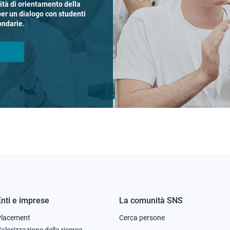
vità di orientamento della
per un dialogo con studenti
ondarie.
Enti e imprese
La comunità SNS
Footer
Footer
Placement
Cerca persone
alorizzazione della ricerca