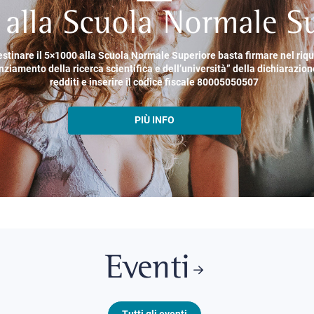
alla Scuola Normale Su
estinare il 5×1000 alla Scuola Normale Superiore basta firmare nel riq
nziamento della ricerca scientifica e dell’università” della dichiarazion
redditi e inserire il codice fiscale 80005050507
PIÙ INFO
Eventi