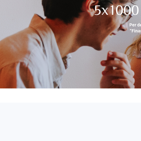
5x1000 
Per d
“Fina