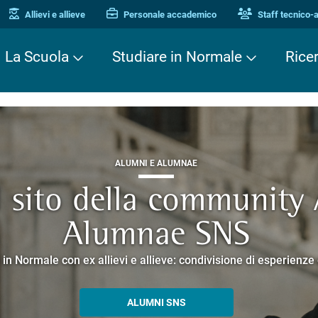
Allievi e allieve
Personale accademico
Staff tecnico-
La Scuola
Studiare in Normale
Rice
ALUMNI E ALUMNAE
TERZA MISSIONE
TERZA MISSIONE
il sito della community
EUROPEAN UNIVERSITIES
ei Cavalieri. Una stori
 Enne. Piacere di conos
Alumnae SNS
o che racconta la ricerca e la cultura promosse dalla Scuola 
corsi guidati negli edifici storici che si affacciano su Piazza dei
 in Normale con ex allievi e allieve: condivisione di esperienz
SCOPRI EELISA
PERCORSI E PRENOTAZIONI
ALLA ENNE
ALUMNI SNS