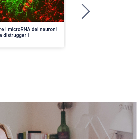
>
re i microRNA dei neuroni
Ancora aperte le iscrizioni per
a distruggerli
concorso di ammissione al c
ordinario. 82 i posti disponibil