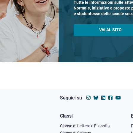
Tutte le informazioni sulle atti
Normale, iniziative e proposte 
e studentesse delle scuole sec
VAI AL SITO
Seguici su
Classi
Footer
Classe di Lettere e Filosofia
Classe di Scienze
V