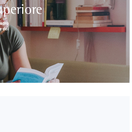
periore
uadro
e dei