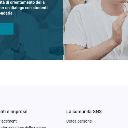
vità di orientamento della
per un dialogo con studenti
ondarie.
Enti e imprese
La comunità SNS
Footer
Footer
Placement
Cerca persone
alorizzazione della ricerca