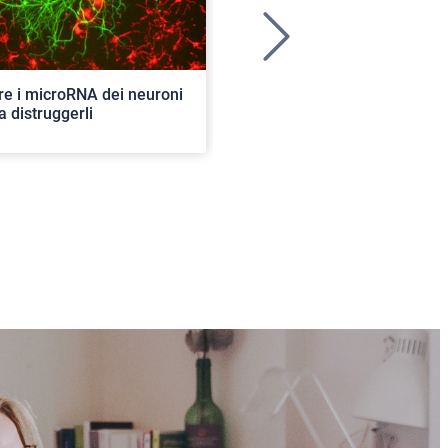
>
re i microRNA dei neuroni
Ancora aperte le iscrizioni per
a distruggerli
concorso di ammissione al c
ordinario. 82 i posti disponibil