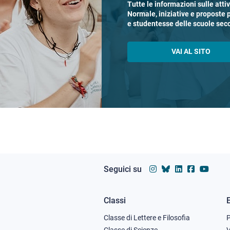
Tutte le informazioni sulle atti
Normale, iniziative e proposte 
e studentesse delle scuole sec
VAI AL SITO
Seguici su
Classi
Footer
Classe di Lettere e Filosofia
Classe di Scienze
V