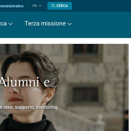
amministrativo
CERCA
ITA
Cambia
lingua
rca
Terza missione
 Alumni e
a europea
cere
Normale Superiore.
 Cavalieri.
e e idee, supporto, mentoring