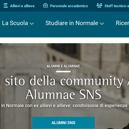
Allievi e allieve
Personale accademico
Staff tecnico-
La Scuola
Studiare in Normale
Rice
ALUMNI E ALUMNAE
TERZA MISSIONE
TERZA MISSIONE
il sito della community
EUROPEAN UNIVERSITIES
ei Cavalieri. Una stori
 Enne. Piacere di conos
Alumnae SNS
o che racconta la ricerca e la cultura promosse dalla Scuola 
corsi guidati negli edifici storici che si affacciano su Piazza dei
 in Normale con ex allievi e allieve: condivisione di esperienz
SCOPRI EELISA
PERCORSI E PRENOTAZIONI
ALLA ENNE
ALUMNI SNS