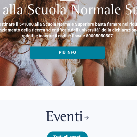
alla Scuola Normale Su
estinare il 5×1000 alla Scuola Normale Superiore basta firmare nel riq
nziamento della ricerca scientifica e dell’università” della dichiarazion
redditi e inserire il codice fiscale 80005050507
PIÙ INFO
Eventi