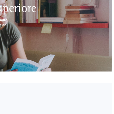
periore
uadro
e dei