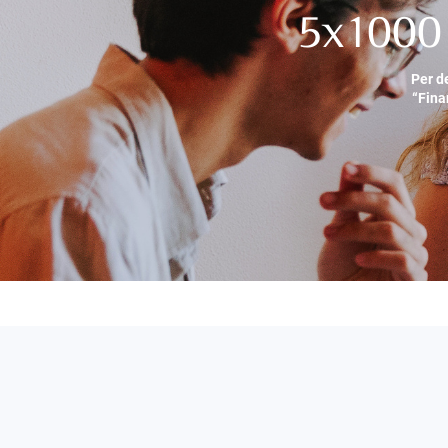
5x1000 
Per d
“Fina