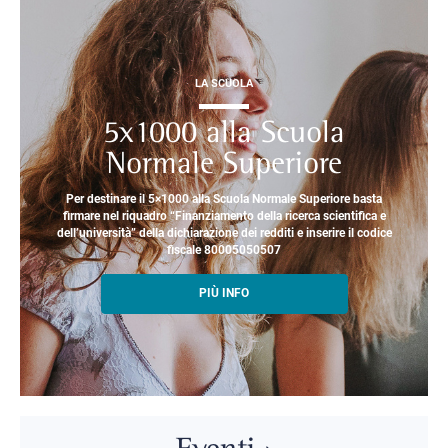
LA SCUOLA
5x1000 alla Scuola
Normale Superiore
Per destinare il 5×1000 alla Scuola Normale Superiore basta
firmare nel riquadro “Finanziamento della ricerca scientifica e
dell’università” della dichiarazione dei redditi e inserire il codice
fiscale 80005050507
PIÙ INFO