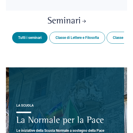
Seminari
Tutti i seminari
Classe di Lettere e Filosofia
Classe di Sc
LA SCUOLA
La Normale per la Pace
Le iniziative della Scuola Normale a sostegno della Pace