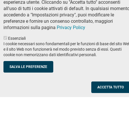
esperienza utente. Cliccando su "Accetta tutto" acconsenti
Ricerca
all'uso di tutti i cookie attivati di default. In qualsiasi momento
IRIS - Archivio della ricerca
accedendo a "Impostazioni privacy", puoi modificare le
preferenze e fornire un consenso controllato, maggiori
Didattica
informazioni sulla pagina
Privacy Policy
Offerta didattica
Essenziali
I cookie necessari sono fondamentali per le funzioni di base del sito We
Enti e imprese
Footer
e il sito Web non funzionerà nel modo previsto senza di essi. Questi
cookie non memorizzano dati identificativi personali.
column
Placement
Valorizzazione della ricerca
2
SALVA LE PREFERENZE
Scuole
Corsi di aggiornamento per insegnanti
ACCETTA TUTTO
Utilities
Servizi informatici di ateneo
Modulistica
Protocollo