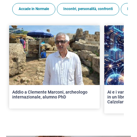
Accade in Normale
Incontri, personalità, confronti
Premi
>
Addio a Clemente Marconi, archeologo
AI e i vantaggi 
internazionale, alumno PhD
in un libro con 
Calzolari