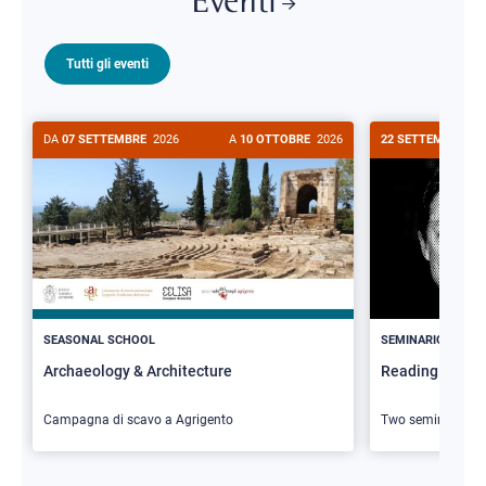
Eventi
Tutti gli eventi
DA
07 SETTEMBRE
2026
A
10 OTTOBRE
2026
22 SETTEMBRE
20
>
SEASONAL SCHOOL
SEMINARIO
Archaeology & Architecture
Reading Butler
Campagna di scavo a Agrigento
Two seminars