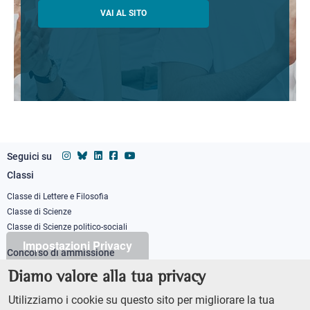
VAI AL SITO
Seguici su
Classi
Footer
column
Classe di Lettere e Filosofia
Classe di Scienze
1
Classe di Scienze politico-sociali
Impostazioni Privacy
Concorso di ammissione
Corso ordinario
Diamo valore alla tua privacy
PhD
Utilizziamo i cookie su questo sito per migliorare la tua