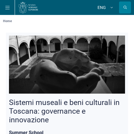
Skip
Skip
Skip
ENG
to
to
to
Change
language
main
main
main
navigation
content
search
Breadcrumb
Home
Sistemi museali e beni culturali in
Toscana: governance e
innovazione
Summer School