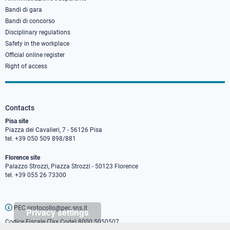
Bandi di gara
Bandi di concorso
Disciplinary regulations
Safety in the workplace
Official online register
Right of access
Contacts
Pisa site
Piazza dei Cavalieri, 7 - 56126 Pisa
tel. +39 050 509 898/881
Florence site
Palazzo Strozzi, Piazza Strozzi - 50123 Florence
tel. +39 055 26 73300
PEC protocollo@pec.sns.it
Privacy settings
Codice Fiscale (Tax Code) 8000 5050507