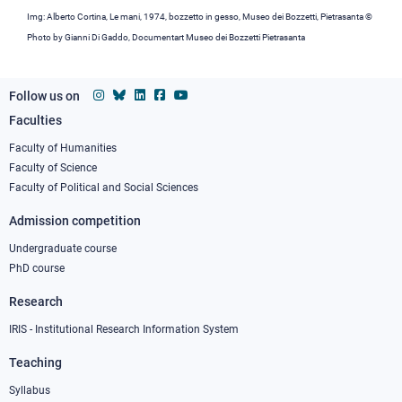
Img: Alberto Cortina, Le mani, 1974, bozzetto in gesso, Museo dei Bozzetti, Pietrasanta ©
Photo by Gianni Di Gaddo, Documentart Museo dei Bozzetti Pietrasanta
Follow us on
Faculties
Footer
column
Faculty of Humanities
Faculty of Science
1
Faculty of Political and Social Sciences
Admission competition
Undergraduate course
PhD course
Research
IRIS - Institutional Research Information System
Teaching
Syllabus