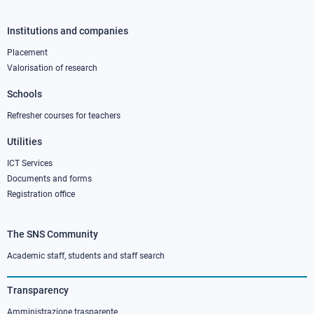
Institutions and companies
Footer
column
Placement
Valorisation of research
2
Schools
Refresher courses for teachers
Utilities
ICT Services
Documents and forms
Registration office
The SNS Community
Footer
column
Academic staff, students and staff search
3
Transparency
Amministrazione trasparente