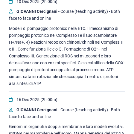
10 Dec 2025 (2h 00m)
GIOVANNI Cercignani
- Course (teaching activity) - Both
face to face and online
Modelli di pompaggio protonico nella ETC. Il meccanismo di
pompaggio protonico nel Complesso I e il suo scambiatore
H+/Na+. 4) Reazioni redox con chinoni/chinoli nei Complessi II
e III. Come funziona il ciclo Q. Formazione di O2•– nel
Complesso III. Generazione di ROS nei mitocondri e loro
detossificazione con enzimi specifici. Ciclo catalitico della COX:
pompaggio di protoni accoppiato al processo redox. ATP
sintasi: catalisi rotazionale che accoppia il rientro di protoni
alla sintesi di ATP.
16 Dec 2025 (2h 00m)
GIOVANNI Cercignani
- Course (teaching activity) - Both
face to face and online
Genomi in organuli a doppia membrana e loro modelli evolutivi.
mtDNA nei mammiferi e nell’uomo. Mappa genetica del mtDNA