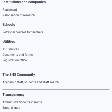
Institutions and companies
Footer
column
Placement
Valorisation of research
2
Schools
Refresher courses for teachers
Utilities
ICT Services
Documents and forms
Registration office
The SNS Community
Footer
column
Academic staff, students and staff search
3
Transparency
Amministrazione trasparente
Bandi di gara