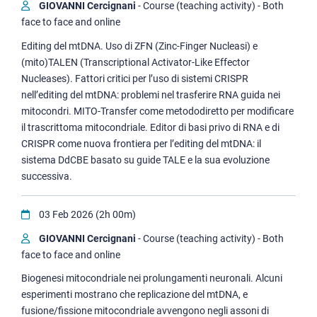
GIOVANNI Cercignani
- Course (teaching activity) - Both
face to face and online
Editing del mtDNA. Uso di ZFN (Zinc-Finger Nucleasi) e
(mito)TALEN (Transcriptional Activator-Like Effector
Nucleases). Fattori critici per l’uso di sistemi CRISPR
nell’editing del mtDNA: problemi nel trasferire RNA guida nei
mitocondri. MITO-Transfer come metododiretto per modificare
il trascrittoma mitocondriale. Editor di basi privo di RNA e di
CRISPR come nuova frontiera per l’editing del mtDNA: il
sistema DdCBE basato su guide TALE e la sua evoluzione
successiva.
03 Feb 2026 (2h 00m)
GIOVANNI Cercignani
- Course (teaching activity) - Both
face to face and online
Biogenesi mitocondriale nei prolungamenti neuronali. Alcuni
esperimenti mostrano che replicazione del mtDNA, e
fusione/fissione mitocondriale avvengono negli assoni di