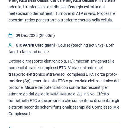
energetica nella cellula. Carica energetica cellulare. Il sistema
adenilati trasferisce e distribuisce l’energia estratta dal
metabolismo dei nutrienti. Turnover di ATP in vivo. Processi e
coenzimi redox per estrarre o trasferire energia nella cellula.
09 Dec 2025 (2h 00m)
GIOVANNI Cercignani
- Course (teaching activity) - Both
face to face and online
Catena di trasporto elettronico (ETC): meccanismi generali e
nomenclatura dei complessi ETC. Variazioni redox nel
trasporto elettronico attraverso i complessi ETC. Forza proto-
motrice (Δp) generata dalla ETC = potenziale elettrochimico del
protone. Misure dei potenziali con sonde fluorescenti per
stimare Δp dal Δψ della MIM. Misure di Δψ in vivo. Effetto
tunnel nella ETC e sue proprietà che consentono di orientare gli
elettroni secondo schemi funzionali: esempi del Complesso IV e
Complesso I.