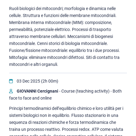
Ruoli biologici dei mitocondri; morfologia e dinamica nelle
cellule. Struttura e funzioni delle membrane mitocondriali.
Membrana interna mitocondriale (MIM): composizione,
permeabilità, potenziale elettrico. Processi di trasporto
attraverso membrane cellulari. Meccanismi di biogenesi
mitocondriale. Cenni storici di biologia mitocondriale.
Fusione/fissione mitocondriale: equilibrio tra i due processi.
Mitofagia: eliminare mitocondri difettosi. Siti di contatto tra
mitocondri e altri organuli.
03 Dec 2025 (2h 00m)
GIOVANNI Cercignani
- Course (teaching activity) - Both
face to face and online
Principi termodinamici dell’equilibrio chimico e loro utilità per i
sistemi biologici non in equilibrio. Flusso stazionario in una
sequenza di reazioni chimiche e forza termodinamica che
traina un processo reattivo. Processi redox. ATP come valuta