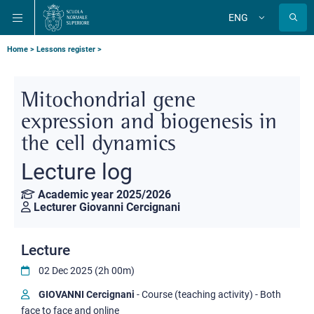
Skip
Skip
Skip
ENG
to
to
to
Change
language
main
main
main
navigation
content
search
Breadcrumb
Home
Lessons register
Mitochondrial gene
expression and biogenesis in
the cell dynamics
Lecture log
Academic year 2025/2026
Lecturer Giovanni Cercignani
Lecture
02 Dec 2025 (2h 00m)
GIOVANNI Cercignani
- Course (teaching activity) - Both
face to face and online