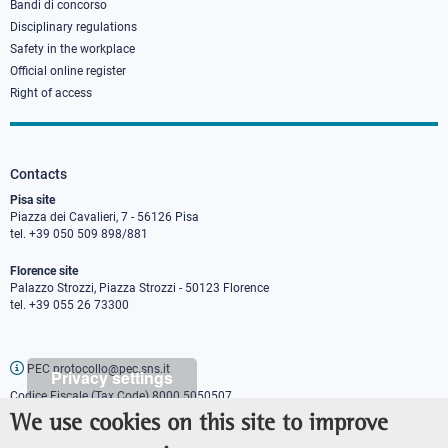
Bandi di concorso
Disciplinary regulations
Safety in the workplace
Official online register
Right of access
Contacts
Pisa site
Piazza dei Cavalieri, 7 - 56126 Pisa
tel. +39 050 509 898/881
Florence site
Palazzo Strozzi, Piazza Strozzi - 50123 Florence
tel. +39 055 26 73300
PEC protocollo@pec.sns.it
Privacy settings
Codice Fiscale (Tax Code) 8000 5050507
Partita IVA (VAT number) IT00420000507
We use cookies on this site to improve
Communications office