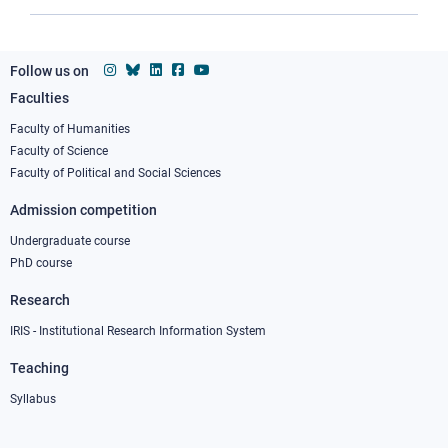
Follow us on
Faculties
Footer
column
Faculty of Humanities
Faculty of Science
1
Faculty of Political and Social Sciences
Admission competition
Undergraduate course
PhD course
Research
IRIS - Institutional Research Information System
Teaching
Syllabus