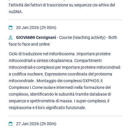
l’attività dei fattori di trascrizione su sequenze cis-attive del
nuDNA.
20 Jan 2026 (2h 00m)
GIOVANNI Cercignani
- Course (teaching activity) - Both
face to face and online
Ciclo di traduzione nel mitoribosoma. Importare proteine
mitocondriali a sintesi citoplasmica. Compartimenti
mitocondriali e complessi per importare proteine mitocondriali
a codifica nucleare. Espressione coordinata del proteoma
mitocondriale . Montaggio dei complessi OXPHOS: il
Complesso I.Come isolare intermedi nella formazione del
complesso, identificando le subunità tramite database di
sequenze e spettrometria di massa. I super-complessi, il
respirasoma e il loro significato funzionale.
27 Jan 2026 (2h 00m)