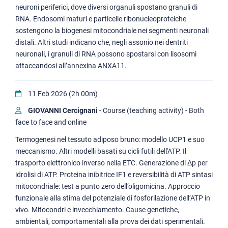
neuroni periferici, dove diversi organuli spostano granuli di
RNA. Endosomi maturi e particelle ribonucleoproteiche
sostengono la biogenesi mitocondriale nei segmenti neuronali
distali. Altri studi indicano che, negli assonio nei dentriti
neuronali, i granuli di RNA possono spostarsi con lisosomi
attaccandosi all’annexina ANXA11.
11 Feb 2026 (2h 00m)
GIOVANNI Cercignani
- Course (teaching activity) - Both
face to face and online
Termogenesi nel tessuto adiposo bruno: modello UCP1 e suo
meccanismo. Altri modelli basati su cicli futili dell'ATP. Il
trasporto elettronico inverso nella ETC. Generazione di Δp per
idrolisi di ATP. Proteina inibitrice IF1 e reversibilità di ATP sintasi
mitocondriale: test a punto zero dell’oligomicina. Approccio
funzionale alla stima del potenziale di fosforilazione dell’ATP in
vivo. Mitocondri e invecchiamento. Cause genetiche,
ambientali, comportamentali alla prova dei dati sperimentali.