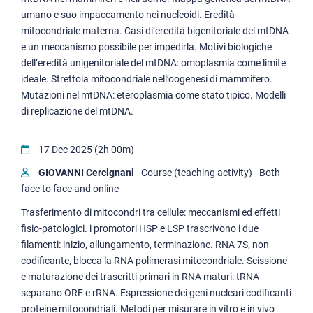
umano e suo impaccamento nei nucleoidi. Eredità
mitocondriale materna. Casi di’eredità bigenitoriale del mtDNA
e un meccanismo possibile per impedirla. Motivi biologiche
dell’eredità unigenitoriale del mtDNA: omoplasmia come limite
ideale. Strettoia mitocondriale nell’oogenesi di mammifero.
Mutazioni nel mtDNA: eteroplasmia come stato tipico. Modelli
di replicazione del mtDNA.
17 Dec 2025 (2h 00m)
GIOVANNI Cercignani
- Course (teaching activity) - Both
face to face and online
Trasferimento di mitocondri tra cellule: meccanismi ed effetti
fisio-patologici. i promotori HSP e LSP trascrivono i due
filamenti: inizio, allungamento, terminazione. RNA 7S, non
codificante, blocca la RNA polimerasi mitocondriale. Scissione
e maturazione dei trascritti primari in RNA maturi: tRNA
separano ORF e rRNA. Espressione dei geni nucleari codificanti
proteine mitocondriali. Metodi per misurare in vitro e in vivo