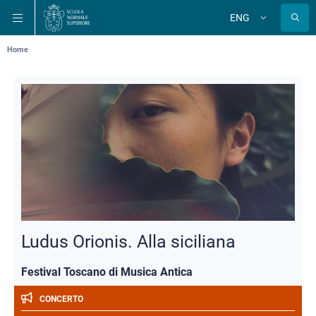
Skip
Skip
Skip
ENG
to
to
to
Change
language
main
main
main
navigation
content
search
Breadcrumb
Home
Ludus Orionis. Alla siciliana
Festival Toscano di Musica Antica
CONCERTO