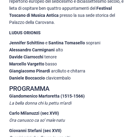
repertorio europeo del sedicesimo e diciassettesimo secolo, è
lieta di ospitare ben quattro appuntamenti del
Festival
Toscano di Musica Antica
presso la sua sede storica del
Palazzo della Carovana.
LUDUS ORIONIS
Jennifer Schittino
e
Santina Tomasello
soprani
Alessandro Carmignani
alto
Davide Ciarrocchi
tenore
Marcello Vargetto
basso
Giangiacomo Pinardi
arciliuto e chitarra
Daniele Boccaccio
clavicembalo
PROGRAMMA
Giandomenico Martoretta (1515-1566)
La bella donna chi lu pettu m’ardi
Carlo Milanuzzi (sec XVII)
Ora canusco ca so’ male natu
Giovanni Stefani (sec XVII)