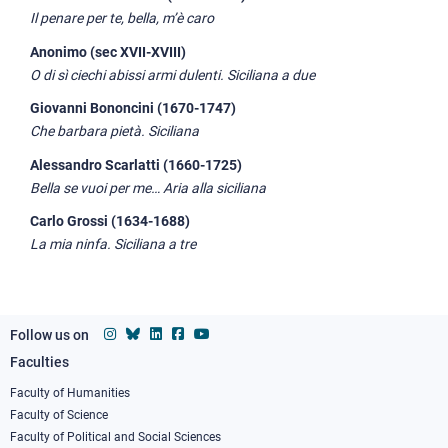
Il penare per te, bella, m’è caro
Anonimo (sec XVII-XVIII)
O di sì ciechi abissi armi dulenti. Siciliana a due
Giovanni Bononcini (1670-1747)
Che barbara pietà. Siciliana
Alessandro Scarlatti (1660-1725)
Bella se vuoi per me… Aria alla siciliana
Carlo Grossi (1634-1688)
La mia ninfa. Siciliana a tre
Follow us on
Faculties
Footer
column
Faculty of Humanities
Faculty of Science
1
Faculty of Political and Social Sciences