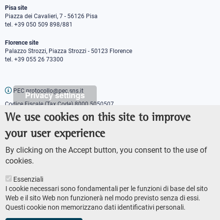
Pisa site
Piazza dei Cavalieri, 7 - 56126 Pisa
tel. +39 050 509 898/881
Florence site
Palazzo Strozzi, Piazza Strozzi - 50123 Florence
tel. +39 055 26 73300
PEC protocollo@pec.sns.it
Privacy settings
Codice Fiscale (Tax Code) 8000 5050507
Partita IVA (VAT number) IT00420000507
We use cookies on this site to improve
Communications office
your user experience
Press o
fficer
URP - Public relations office
By clicking on the Accept button, you consent to the use of
cookies.
Essenziali
I cookie necessari sono fondamentali per le funzioni di base del sito
Web e il sito Web non funzionerà nel modo previsto senza di essi.
Questi cookie non memorizzano dati identificativi personali.
AMMINISTRAZIONE TRASPARENTE
Footer