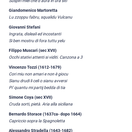
Suspiri miei che d’aura in ura siti
Giandomenico Martoretta
Lu zzoppu fabru, squalidu Vulcanu
Giovanni Stefani
Ingrata, disleali ed incostanti
Si ben mostru di fora tuttu yelu
Filippo Muscari (sec XVII)
Occhi stativi attenti si viditi. Canzona a 3
Vincenzo Tozzi (1612-1679)
Cori miu non amari e non è giocu
Sianu drudi li celi o sianu avversi
Pi’ quantu mi partij bedda di tia
Simone Coya (sec XVII)
Cruda sorti, pietà. Aria alla siciliana
Bernardo Storace (1637ca- dopo 1664)
Capriccio sopra la Spagnoletta
Alessandro Stradella (1643-1682)