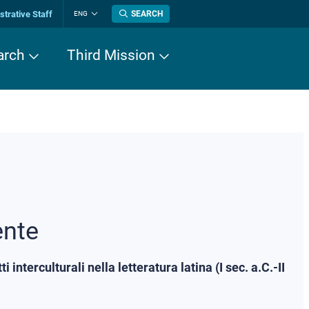
trative Staff
SEARCH
ENG
Change
language
arch
Third Mission
ente
 interculturali nella letteratura latina (I sec. a.C.-II