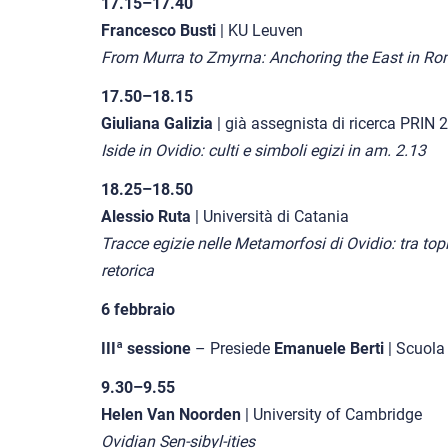
17.15–17.40
Francesco Busti
| KU Leuven
From Murra to Zmyrna: Anchoring the East in Ro
17.50–18.15
Giuliana Galizia
| già assegnista di ricerca PRIN
Iside in Ovidio: culti e simboli egizi in am. 2.13
18.25–18.50
Alessio Ruta
| Università di Catania
Tracce egizie nelle Metamorfosi di Ovidio: tra to
retorica
6 febbraio
IIIª sessione
– Presiede
Emanuele Berti
| Scuola
9.30–9.55
Helen Van Noorden
| University of Cambridge
Ovidian Sen-sibyl-ities