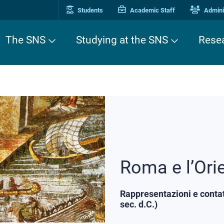
Students
Academic Staff
Adminis
The SNS
Studying at the SNS
Rese
Roma e l’Ori
Rappresentazioni e contatti
sec. d.C.)