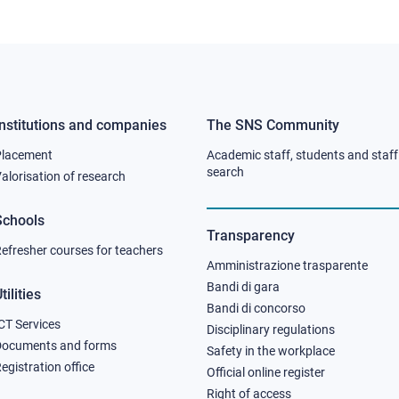
Institutions and companies
The SNS Community
Footer
Footer
Placement
Academic staff, students and staff
column
column
search
alorisation of research
2
3
Schools
Transparency
efresher courses for teachers
Amministrazione trasparente
Bandi di gara
tilities
Bandi di concorso
CT Services
Disciplinary regulations
Documents and forms
Safety in the workplace
egistration office
Official online register
Right of access