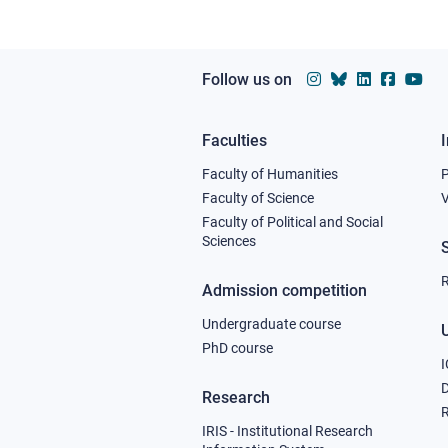
Follow us on
Faculties
Footer
Faculty of Humanities
column
Faculty of Science
V
Faculty of Political and Social
1
Sciences
R
Admission competition
Undergraduate course
U
PhD course
I
Research
R
IRIS - Institutional Research