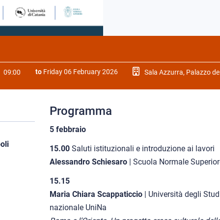
to
Friday 06 February 2026
09:00
Sala Azzurra, Palazzo de
Programma
5 febbraio
oli
15.00
Saluti istituzionali e introduzione ai lavori
Alessandro Schiesaro
| Scuola Normale Superiore,
15.15
Maria Chiara Scappaticcio
| Università degli Studi
nazionale UniNa