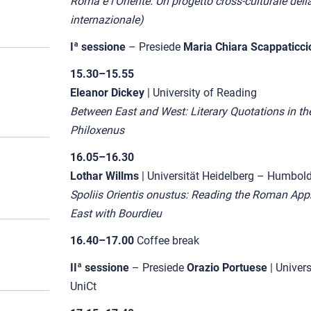
Roma e l’Oriente. Un progetto cross-culturale della
internazionale)
Iª sessione
– Presiede
Maria Chiara Scappaticci
15.30–15.55
Eleanor Dickey
| University of Reading
Between East and West: Literary Quotations in the
Philoxenus
16.05–16.30
Lothar Willms
| Universität Heidelberg – Humboldt
Spoliis Orientis onustus: Reading the Roman App
East with Bourdieu
16.40–17.00
Coffee break
IIª sessione
– Presiede
Orazio Portuese
| Universi
UniCt