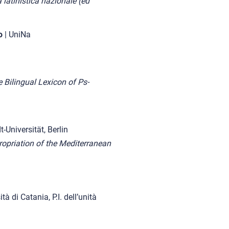
 latinistica nazionale (ed
o
| UniNa
 Bilingual Lexicon of Ps-
-Universität, Berlin
ropriation of the Mediterranean
tà di Catania, P.I. dell’unità