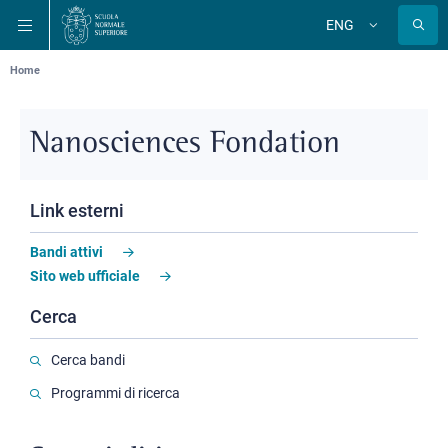
Skip
Skip
Skip
ENG
to
to
to
Change
language
main
main
main
navigation
content
search
Breadcrumb
Home
Nanosciences Fondation
Link esterni
Bandi attivi
Sito web ufficiale
Cerca
Cerca bandi
Programmi di ricerca