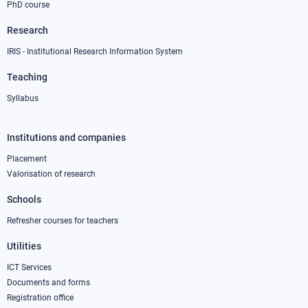
PhD course
Research
IRIS - Institutional Research Information System
Teaching
Syllabus
Institutions and companies
Footer
column
Placement
Valorisation of research
2
Schools
Refresher courses for teachers
Utilities
ICT Services
Documents and forms
Registration office