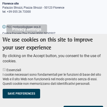
Florence site
Palazzo Strozzi, Piazza Strozzi - 50123 Florence
tel. +39 055 26 73300
PEC protocollo@pec.sns.it
Privacy settings
Codice Fiscale (Tax Code) 8000 5050507
Partita IVA (VAT number) IT00420000507
We use cookies on this site to improve
Communications office
your user experience
Press o
fficer
URP - Public relations office
By clicking on the Accept button, you consent to the use of
cookies.
Essenziali
I cookie necessari sono fondamentali per le funzioni di base del sito
Web e il sito Web non funzionerà nel modo previsto senza di essi.
Questi cookie non memorizzano dati identificativi personali.
AMMINISTRAZIONE TRASPARENTE
Footer
ACCESSIBILITY
secondary
SAVE PREFERENCES
SITE MAP
navigation
PRIVACY POLICY