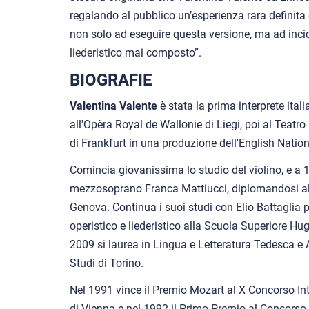
regalando al pubblico un’esperienza rara definita
non solo ad eseguire questa versione, ma ad incide
liederistico mai composto”.
BIOGRAFIE
Valentina Valente
è stata la prima interprete ital
all'Opèra Royal de Wallonie di Liegi, poi al Teat
di Frankfurt in una produzione dell'English Natio
Comincia giovanissima lo studio del violino, e a 1
mezzosoprano Franca Mattiucci, diplomandosi al 
Genova. Continua i suoi studi con Elio Battaglia p
operistico e liederistico alla Scuola Superiore H
2009 si laurea in Lingua e Letteratura Tedesca e A
Studi di Torino.
Nel 1991 vince il Premio Mozart al X Concorso Int
di Vienna e nel 1992 il Primo Premio al Concorso 