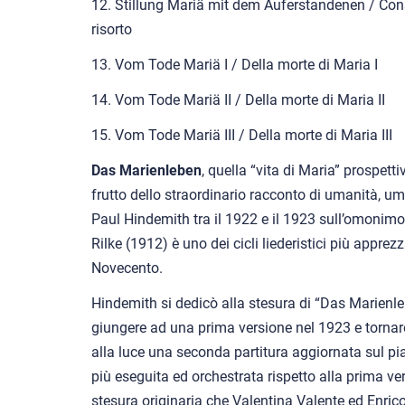
12. Stillung Mariä mit dem Auferstandenen / Cons
risorto
13. Vom Tode Mariä I / Della morte di Maria I
14. Vom Tode Mariä II / Della morte di Maria II
15. Vom Tode Mariä III / Della morte di Maria III
Das Marienleben
, quella “vita di Maria” prospett
frutto dello straordinario racconto di umanità, 
Paul Hindemith tra il 1922 e il 1923 sull’omonimo 
Rilke (1912) è uno dei cicli liederistici più apprez
Novecento.
Hindemith si dedicò alla stesura di “Das Marienle
giungere ad una prima versione nel 1923 e torna
alla luce una seconda partitura aggiornata sul p
più eseguita ed orchestrata rispetto alla prima ve
stesura originaria che Valentina Valente ed Enric