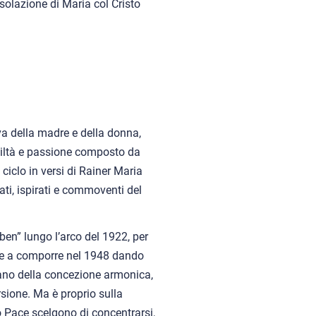
olazione di Maria col Cristo
iva della madre e della donna,
umiltà e passione composto da
ciclo in versi di Rainer Maria
zati, ispirati e commoventi del
ben” lungo l’arco del 1922, per
re a comporre nel 1948 dando
iano della concezione armonica,
rsione. Ma è proprio sulla
o Pace scelgono di concentrarsi,