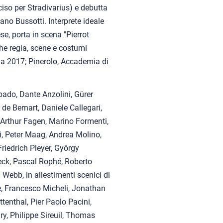
iso per Stradivarius) e debutta
ano Bussotti. Interprete ideale
e, porta in scena "Pierrot
he regia, scene e costumi
a 2017; Pinerolo, Accademia di
bado, Dante Anzolini, Gürer
e Bernart, Daniele Callegari,
 Arthur Fagen, Marino Formenti,
di, Peter Maag, Andrea Molino,
riedrich Pleyer, György
eck, Pascal Rophé, Roberto
Webb, in allestimenti scenici di
, Francesco Micheli, Jonathan
tenthal, Pier Paolo Pacini,
y, Philippe Sireuil, Thomas