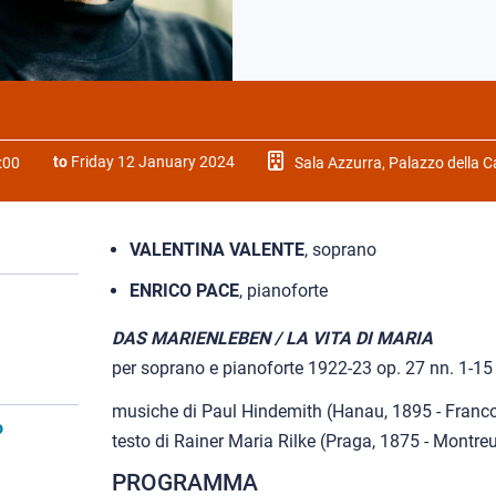
to
Friday 12 January 2024
:00
Sala Azzurra, Palazzo della 
VALENTINA VALENTE
, soprano
ENRICO PACE
, pianoforte
DAS MARIENLEBEN / LA VITA DI MARIA
per soprano e pianoforte 1922-23 op. 27 nn. 1-15
musiche di Paul Hindemith (Hanau, 1895 - Franco
o
testo di Rainer Maria Rilke (Praga, 1875 - Montre
PROGRAMMA