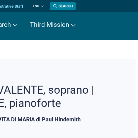
trative Staff
SEARCH
ENG
Change
language
arch
Third Mission
ALENTE, soprano |
, pianoforte
TA DI MARIA di Paul Hindemith