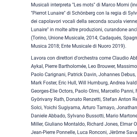
Musicali interpreta "Les mots" di Marco Momi (inc
"Pierrot Lunaire" di Schönberg con la regia di Sylv
dei capolavori vocali della seconda scuola viennes
Lunaire" in molte altre produzioni, curandone anc
(Torino, Unione Musicale, 2014; Cadaqués, Spagn
Musica 2018; Ente Musicale di Nuoro 2019).
Lavora con direttori d'orchestra come Claudio Ab
Aykal, Pierre Bartholomée, Leo Brouwer, Massimo d
Paolo Carignani, Patrick Davin, Johannes Debus,
Mark Foster, Eric Hull, Will Humburg, Andrea Ival
Georges-Elie Octors, Paolo Olmi, Marcello Panni, F
Györivany Rath, Donato Renzetti, Stefan Anton R
Solci, Yoichi Sugiyama, Arturo Tamayo, Jonathan 
Daniele Abbado, Sylvano Bussotti, Mario Martone
Miller, Giuliano Montaldo, Richard Jones, Elmar Ot
Jean-Pierre Ponnelle, Luca Ronconi, Jèrôme Savar