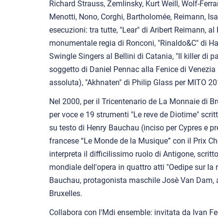
Richard Strauss, Zemlinsky, Kurt Weill, Wolf-Ferrar
Menotti, Nono, Corghi, Bartholomée, Reimann, Is
esecuzioni: tra tutte, "Lear" di Aribert Reimann, al
monumentale regia di Ronconi, "Rinaldo&C" di Ha
Swingle Singers al Bellini di Catania, "Il killer di
soggetto di Daniel Pennac alla Fenice di Venezia
assoluta), "Akhnaten" di Philip Glass per MITO 20
Nel 2000, per il Tricentenario de La Monnaie di 
per voce e 19 strumenti "Le reve de Diotime" scrit
su testo di Henry Bauchau (inciso per Cypres e pr
francese “Le Monde de la Musique” con il Prix C
interpreta il difficilissimo ruolo di Antigone, scritt
mondiale dell'opera in quattro atti "Oedipe sur la r
Bauchau, protagonista maschile Josè Van Dam, a
Bruxelles.
Collabora con l'Mdi ensemble: invitata da Ivan Fe