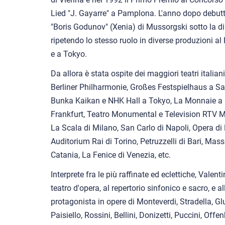
Lied "J. Gayarre" a Pamplona. L'anno dopo debutta
"Boris Godunov" (Xenia) di Mussorgski sotto la d
ripetendo lo stesso ruolo in diverse produzioni al
e a Tokyo.
Da allora è stata ospite dei maggiori teatri italian
Berliner Philharmonie, Großes Festspielhaus a Sa
Bunka Kaikan e NHK Hall a Tokyo, La Monnaie a 
Frankfurt, Teatro Monumental e Television RTV Ma
La Scala di Milano, San Carlo di Napoli, Opera di
Auditorium Rai di Torino, Petruzzelli di Bari, Mass
Catania, La Fenice di Venezia, etc.
Interprete fra le più raffinate ed eclettiche, Valen
teatro d'opera, al repertorio sinfonico e sacro, e
protagonista in opere di Monteverdi, Stradella, G
Paisiello, Rossini, Bellini, Donizetti, Puccini, O