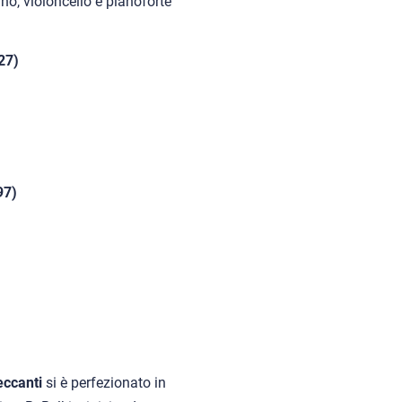
no, violoncello e pianoforte
27)
97)
eccanti
si è perfezionato in