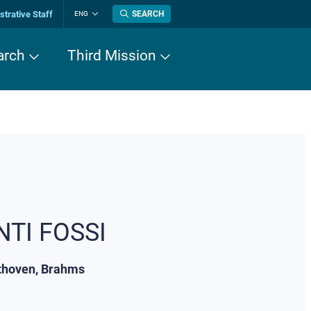
trative Staff
SEARCH
ENG
Change
language
arch
Third Mission
NTI FOSSI
ethoven, Brahms