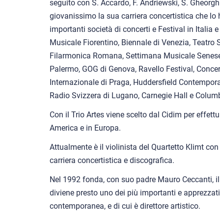
seguito con S. Accardo, F. Andriewski, S. Gheorghi
giovanissimo la sua carriera concertistica che lo h
importanti società di concerti e Festival in Italia e
Musicale Fiorentino, Biennale di Venezia, Teatro
Filarmonica Romana, Settimana Musicale Senese,
Palermo, GOG di Genova, Ravello Festival, Concerti
Internazionale di Praga, Huddersfield Contempora
Radio Svizzera di Lugano, Carnegie Hall e Columb
Con il Trio Artes viene scelto dal Cidim per effet
America e in Europa.
Attualmente è il violinista del Quartetto Klimt con
carriera concertistica e discografica.
Nel 1992 fonda, con suo padre Mauro Ceccanti, 
diviene presto uno dei più importanti e apprezza
contemporanea, e di cui è direttore artistico.