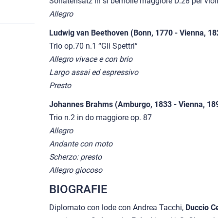
Sonatensatz in si bemolle maggiore D.28 per violi
Allegro
Ludwig van Beethoven (Bonn, 1770 - Vienna, 18
Trio op.70 n.1 “Gli Spettri”
Allegro vivace e con brio
Largo assai ed espressivo
Presto
Johannes Brahms (Amburgo, 1833 - Vienna, 18
Trio n.2 in do maggiore op. 87
Allegro
Andante con moto
Scherzo: presto
Allegro giocoso
BIOGRAFIE
Diplomato con lode con Andrea Tacchi,
Duccio C