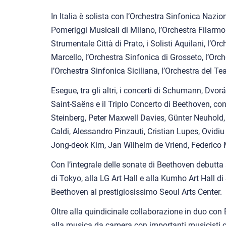
In Italia è solista con l’Orchestra Sinfonica Nazion
Pomeriggi Musicali di Milano, l’Orchestra Filarmo
Strumentale Città di Prato, i Solisti Aquilani, l’
Marcello, l’Orchestra Sinfonica di Grosseto, l’Orc
l’Orchestra Sinfonica Siciliana, l’Orchestra del Te
Esegue, tra gli altri, i concerti di Schumann, Dvor
Saint-Saëns e il Triplo Concerto di Beethoven, co
Steinberg, Peter Maxwell Davies, Günter Neuhold, 
Caldi, Alessandro Pinzauti, Cristian Lupes, Ovidi
Jong-deok Kim, Jan Wilhelm de Vriend, Federico M
Con l’integrale delle sonate di Beethoven debutta
di Tokyo, alla LG Art Hall e alla Kumho Art Hall di 
Beethoven al prestigiosissimo Seoul Arts Center.
Oltre alla quindicinale collaborazione in duo con
alla musica da camera con importanti musicist