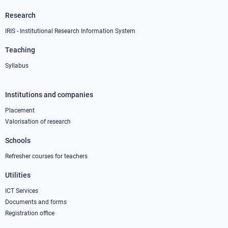
Research
IRIS - Institutional Research Information System
Teaching
Syllabus
Institutions and companies
Footer
column
Placement
Valorisation of research
2
Schools
Refresher courses for teachers
Utilities
ICT Services
Documents and forms
Registration office