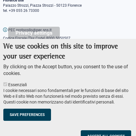
Florence site
Palazzo Strozzi, Piazza Strozzi - 50123 Florence
tel. +39 055 26 73300
PEC protocollo@pec.sns.it
Privacy settings
Codice Fiscale (Tax Code) 8000 5050507
Partita IVA (VAT number) IT00420000507
We use cookies on this site to improve
Communications office
your user experience
Press o
fficer
URP - Public relations office
By clicking on the Accept button, you consent to the use of
cookies.
Essenziali
I cookie necessari sono fondamentali per le funzioni di base del sito
Web e il sito Web non funzionerà nel modo previsto senza di essi.
Questi cookie non memorizzano dati identificativi personali.
AMMINISTRAZIONE TRASPARENTE
Footer
ACCESSIBILITY
secondary
SAVE PREFERENCES
SITE MAP
navigation
PRIVACY POLICY
SOCIAL MEDIA POLICY