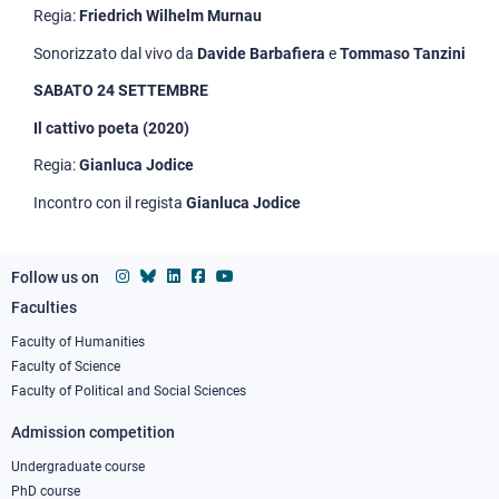
Regia:
Friedrich Wilhelm Murnau
Sonorizzato dal vivo da
Davide Barbafiera
e
Tommaso Tanzini
SABATO 24 SETTEMBRE
Il cattivo poeta (2020)
Regia:
Gianluca Jodice
Incontro con il regista
Gianluca Jodice
Follow us on
Faculties
Footer
column
Faculty of Humanities
Faculty of Science
1
Faculty of Political and Social Sciences
Admission competition
Undergraduate course
PhD course